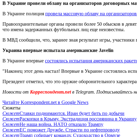
В Украине провели облаву на организаторов договорных ма
В Украине полиция
провела массовую облаву на организаторо
Правоохранительные органы провели более 50 обысков в девят
что имена задержанных футбольных лиц еще неизвестны.
В МВД сообщили, что, заранее зная результат игры, участники
Украина впервые испытала американские Javelin
В Украине впервые
состоялись испытания американских ракетн
"Наконец этот день настал! Впервые в Украине состоялись испы
Президент отметил, что это оружие оборонительного характера
Новости от
Корреспондент.net
в Telegram. Подписывайтесь н
Читайте Korrespondent.net в Google News
Сюжеты
Сюжет
Ставки поднимаются. Иран будет бить по добычи
Сюжет
Раскопки в Крыму. Экстрадиция россиянина в Украину
Сюжет
Не наша война. НАТО отказало Трампу
Сюжет
ЕС поможет Дружбе. Страсти по нефтепроводу
Сюжет
Трамп собирает команду. Судоходство в Ормузе