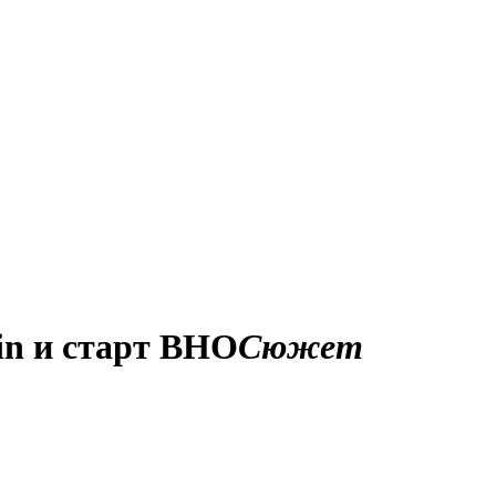
in и старт ВНО
Сюжет