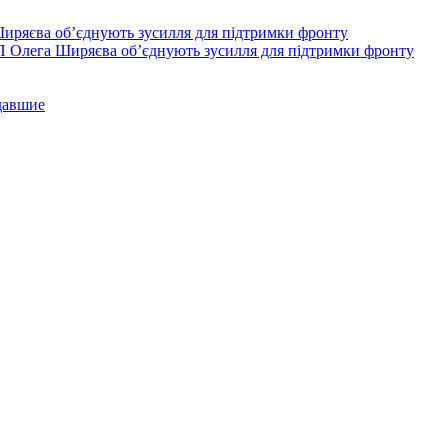
П Олега Ширяєва об’єднують зусилля для підтримки фронту
давшие