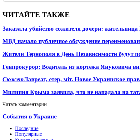
ЧИТАЙТЕ ТАКЖЕ
Заказала убийство сожителя дочери: жительница
МВД начало публичное обсуждение переименова
Жители Тернополя в День Независимости будут по
Генпрокурор: Водитель из кортежа Януковича в
Сюжет
Лавреат, етер, міт. Новое Украинское пра
Милиция Крыма заявила, что не нападала на тат
Читать комментарии
События в Украине
Последние
Популярные
Комментируемые