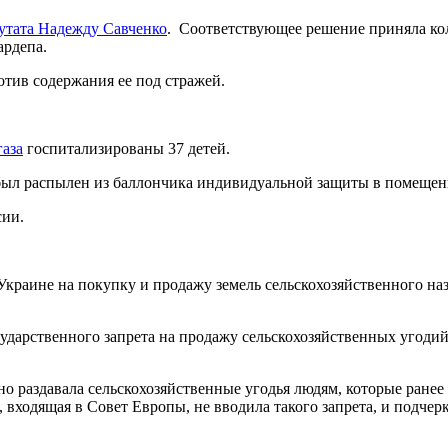
путата Надежду Савченко
. Соответствующее решение приняла кол
ардепа.
отив содержания ее под стражей.
газа
госпитализированы 37 детей.
был распылен из баллончика индивидуальной защиты в помещен
сии.
 Украине на покупку и продажу земель сельскохозяйственного н
дарственного запрета на продажу сельскохозяйственных угодий,
раздавала сельскохозяйственные угодья людям, которые ранее ра
, входящая в Совет Европы, не вводила такого запрета, и подч