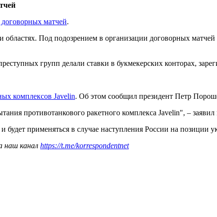
тчей
в договорных матчей
.
и областях. Под подозрением в организации договорных матчей 
 преступных групп делали ставки в букмекерских конторах, зар
ых комплексов Javelin
. Об этом сообщил президент Петр Порош
тания противотанкового ракетного комплекса Javelin", – заявил 
 и будет применяться в случае наступления России на позиции у
а наш канал
https://t.me/korrespondentnet