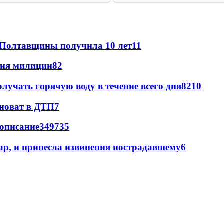
 Полтавщины получила 10 лет
11
ния милиции
8
2
лучать горячую воду в течение всего дня
8
210
иноват в ДТП
7
вописание
349
7
35
ар, и принесла извинения пострадавшему
6