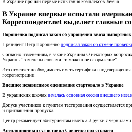
В Украине прошли первые испытания комплексов Javelin
В Украине впервые испытали американс
Корреспондент.net выделяет главные с
Порошенко подписал закон об упрощении ввоза импортных
Президент Петр Порошенко
подписал закон об отмене проверк
Согласно изменениям, в законе Украины О некоторых вопроса
Украины" заменены словами "таможенное оформление".
Это отменяет необходимость иметь сертификат подтверждения 
госрегистрации.
Внешнее независимое оценивание стартовало в Украине
В украинских школах
началась основная сессия внешнего неза
Допуск участников к пунктам тестирования осуществляется при
и приглашения-пропуска.
Центр рекомендует абитуриентам иметь 2-3 ручки с чернилами
Апелляционный суд оставил Савченко под стражей