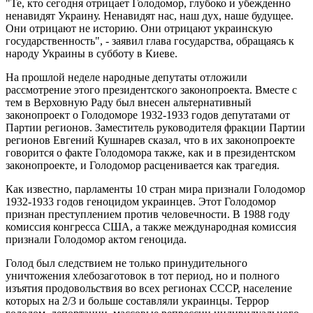
"Те, кто сегодня отрицает Голодомор, глубоко и убежденно
ненавидят Украину. Ненавидят нас, наш дух, наше будущее.
Они отрицают не историю. Они отрицают украинскую
государственность", - заявил глава государства, обращаясь к
народу Украины в субботу в Киеве.
На прошлой неделе народные депутаты отложили
рассмотрение этого президентского законопроекта. Вместе с
тем в Верховную Раду был внесен альтернативный
законопроект о Голодоморе 1932-1933 годов депутатами от
Партии регионов. Заместитель руководителя фракции Партии
регионов Евгений Кушнарев сказал, что в их законопроекте
говорится о факте Голодомора также, как и в президентском
законопроекте, и Голодомор расценивается как трагедия.
Как известно, парламенты 10 стран мира признали Голодомор
1932-1933 годов геноцидом украинцев. Этот Голодомор
признан преступлением против человечности. В 1988 году
комиссия конгресса США, а также международная комиссия
признали Голодомор актом геноцида.
Голод был следствием не только принудительного
уничтожения хлебозаготовок в тот период, но и полного
изъятия продовольствия во всех регионах СССР, население
которых на 2/3 и больше составляли украинцы. Террор