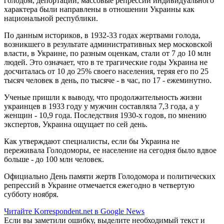
голодом, депортации, массовые репрессии индивидуального
характера были направлены в отношении Украины как
национальной республики.
По данным историков, в 1932-33 годах жертвами голода,
возникшего в результате административных мер московской
власти, в Украине, по разным оценкам, стали от 7 до 10 млн
людей. Это означает, что в те трагические годы Украина не
досчиталась от 10 до 25% своего населения, теряя его по 25
тысяч человек в день, по тысяче - в час, по 17 - ежеминутно.
Ученые пришли к выводу, что продолжительность жизни
украинцев в 1933 году у мужчин составляла 7,3 года, а у
женщин - 10,9 года. Последствия 1930-х годов, по мнению
экспертов, Украина ощущает по сей день.
Как утверждают специалисты, если бы Украина не
переживала Голодоморы, ее население на сегодня было вдвое
больше - до 100 млн человек.
Официально День памяти жертв Голодомора и политических
репрессий в Украине отмечается ежегодно в четвертую
субботу ноября.
Читайте Korrespondent.net в Google News
Если вы заметили ошибку, выделите необходимый текст и