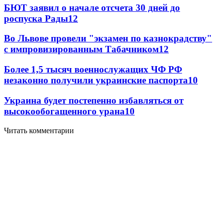
БЮТ заявил о начале отсчета 30 дней до
роспуска Рады
12
Во Львове провели "экзамен по казнокрадству"
с импровизированным Табачником
12
Более 1,5 тысяч военнослужащих ЧФ РФ
незаконно получили украинские паспорта
10
Украина будет постепенно избавляться от
высокообогащенного урана
10
Читать комментарии