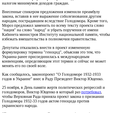
налогом минимумов доходов граждан.
Внесенные спикером предложения изменили преамбулу
закона, вставив в нее выражение соболезнования другим
народам, пострадавшим вследствие Голодомора. Кроме того,
Мороз предложил заменить по всему тексту проекта слово
"нация" на слово "народ" и убрать поручения от имени
Кабинета министров Институту национальной памяти, чтобы
избежать вмешательства в полномочия правительства.
Депутаты отказались внести в проект измененную
формулировку термина "геноцид", объясняя это тем, что
Украина ранее присоединилась к международным
конвенциям, определяющим этот термин и сейчас не может
менять его по своей воле.
Как сообщалось, законопроект "О Голодоморе 1932-1933
годов в Украине" внес в Раду Президент Виктор Ющенко.
25 ноября, в День памяти жертв политических репрессий и
голодоморов, Виктор Ющенко в который раз
потребовал
,
чтобы Верховная Рада приняла проект закона о признании
Голодомора 1932-33 годов актом геноцида против
украинского народа.