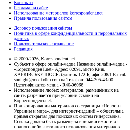
Контакты
Реклама на сайте
Использование материалов korrespondent.net
Правила пользования сайтом
Договор пользования сайтом
Политика в сфере конфиденциальности и персональных
данных
Пользовательское соглашение
Редакция
© 2000-2026, Korrespondent.net
Субъект в сфере онлайн-медиа Название онлайн-медиа -
«КореспонденТ.net» Адрес: 02091, місто Київ,
ХАРКІВСЬКЕ ШОСЕ, будинок 172-Б, офіс 208/1 E-mail:
sunlight@mediadim.com.ua
Телефон: 044-205-43-00
Идентификатор медиа - R40-06068
Использование любых материалов, размещённых на
сайте, разрешается при условии ссылки на
Корреспондент.net.
При копировании материалов со страницы «Новости
Украины и мира», для интернет-изданий – обязательна
прямая открытая для поисковых систем гиперссылка.
Ссылка должна быть размещена в независимости от
полного либо частичного использования материалов.