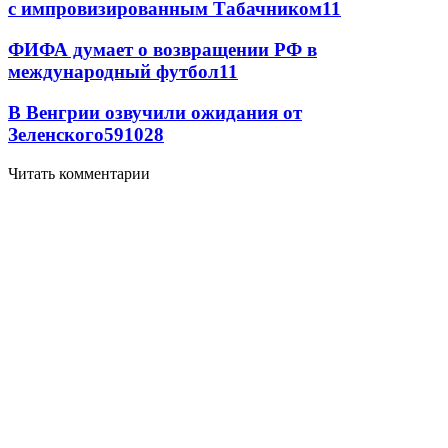
с импровизированным Табачником
11
ФИФА думает о возвращении РФ в
международный футбол
11
В Венгрии озвучили ожидания от
Зеленского
59
10
28
Читать комментарии