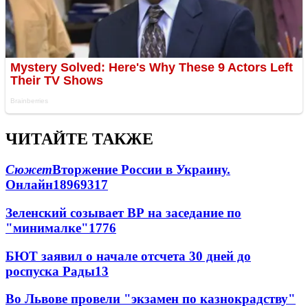
ЧИТАЙТЕ ТАКЖЕ
Сюжет
Вторжение России в Украину.
Онлайн
189
69
317
Зеленский созывает ВР на заседание по
"минималке"
17
76
БЮТ заявил о начале отсчета 30 дней до
роспуска Рады
13
Во Львове провели "экзамен по казнокрадству"