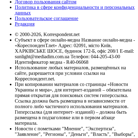
Договор пользования сайтом
Политика в сфере конфиденциальности и персональных
данных
Пользовательское соглашение
Редакция
© 2000-2026, Korrespondent.net
Субъект в сфере онлайн-медиа Название онлайн-медиа -
«КореспонденТ.net» Адрес: 02091, місто Київ,
ХАРКІВСЬКЕ ШОСЕ, будинок 172-Б, офіс 208/1 E-mail:
sunlight@mediadim.com.ua
Телефон: 044-205-43-00
Идентификатор медиа - R40-06068
Использование любых материалов, размещённых на
сайте, разрешается при условии ссылки на
Корреспондент.net.
При копировании материалов со страницы «Новости
Украины и мира», для интернет-изданий – обязательна
прямая открытая для поисковых систем гиперссылка.
Ссылка должна быть размещена в независимости от
полного либо частичного использования материалов.
Гиперссылка (для интернет- изданий) – должна быть
размещена в подзаголовке или в первом абзаце
материала.
Новости с пометками "Мнение", "Экспертиза",
"Заявление", "Регионы", "Деньги", "Власть", "Выборы",