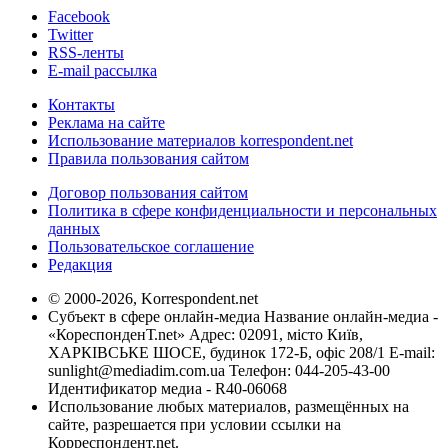
Facebook
Twitter
RSS-ленты
E-mail рассылка
Контакты
Реклама на сайте
Использование материалов korrespondent.net
Правила пользования сайтом
Договор пользования сайтом
Политика в сфере конфиденциальности и персональных
данных
Пользовательское соглашение
Редакция
© 2000-2026, Korrespondent.net
Субъект в сфере онлайн-медиа Название онлайн-медиа -
«КореспонденТ.net» Адрес: 02091, місто Київ,
ХАРКІВСЬКЕ ШОСЕ, будинок 172-Б, офіс 208/1 E-mail:
sunlight@mediadim.com.ua
Телефон: 044-205-43-00
Идентификатор медиа - R40-06068
Использование любых материалов, размещённых на
сайте, разрешается при условии ссылки на
Корреспондент.net.