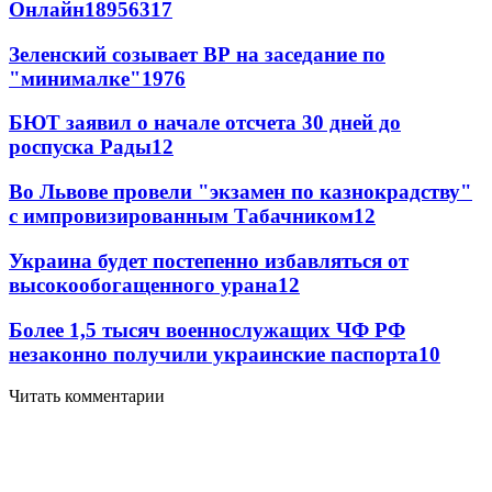
Онлайн
189
56
317
Зеленский созывает ВР на заседание по
"минималке"
19
76
БЮТ заявил о начале отсчета 30 дней до
роспуска Рады
12
Во Львове провели "экзамен по казнокрадству"
с импровизированным Табачником
12
Украина будет постепенно избавляться от
высокообогащенного урана
12
Более 1,5 тысяч военнослужащих ЧФ РФ
незаконно получили украинские паспорта
10
Читать комментарии