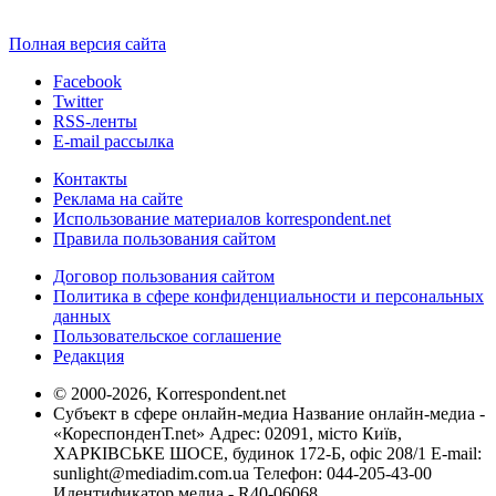
Полная версия сайта
Facebook
Twitter
RSS-ленты
E-mail рассылка
Контакты
Реклама на сайте
Использование материалов korrespondent.net
Правила пользования сайтом
Договор пользования сайтом
Политика в сфере конфиденциальности и персональных
данных
Пользовательское соглашение
Редакция
© 2000-2026, Korrespondent.net
Субъект в сфере онлайн-медиа Название онлайн-медиа -
«КореспонденТ.net» Адрес: 02091, місто Київ,
ХАРКІВСЬКЕ ШОСЕ, будинок 172-Б, офіс 208/1 E-mail:
sunlight@mediadim.com.ua
Телефон: 044-205-43-00
Идентификатор медиа - R40-06068