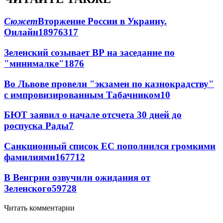
Сюжет
Вторжение России в Украину.
Онлайн
189
76
317
Зеленский созывает ВР на заседание по
"минималке"
18
76
Во Львове провели "экзамен по казнокрадству"
с импровизированным Табачником
10
БЮТ заявил о начале отсчета 30 дней до
роспуска Рады
7
Санкционный список ЕС пополнился громкими
фамилиями
167
7
12
В Венгрии озвучили ожидания от
Зеленского
59
7
28
Читать комментарии