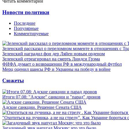
Читать комментарии
Новости политики
Последние
Популярные
Комментируемые
Зеленский рассказал о переломном моменте в отношениях с Т
Зеленский наградил фон дер Ляйен новым орденом
Зеленский отреагировал на смерть Линдси Грэма
ФИФА думает о возвращении РФ в международный футбол
Мерц оценил шансы РФ и Украины на победу в войне
Сюжеты
Итоги 07.08: "Адские" санкции и "парад" дронов
Адские санкции. Решение Сената США
"Охотиться на лучника, а не на стрелу". Как Украине бороться 
Загадочный звук напугал Москву: что это было