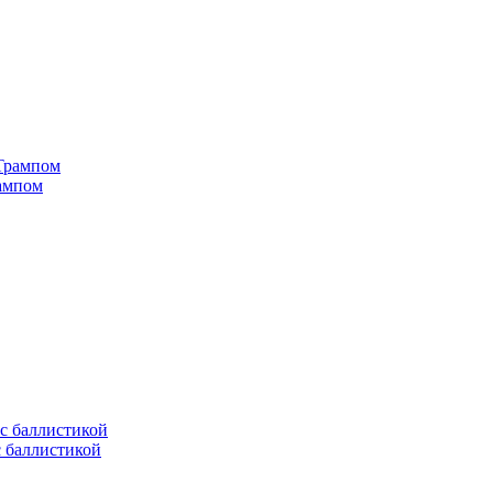
рампом
с баллистикой