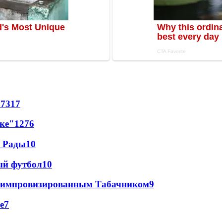
57
317
лке"
12
76
а Рады
10
ый футбол
10
 с импровизированным Табачником
9
е
7