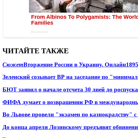
ЧИТАЙТЕ ТАКЖЕ
Сюжет
Вторжение России в Украину. Онлайн
189
Зеленский созывает ВР на заседание по "минима
БЮТ заявил о начале отсчета 30 дней до роспуск
ФИФА думает о возвращении РФ в международн
Во Львове провели "экзамен по казнокрадству"
До конца апреля Лозинскому предъявят обвинени