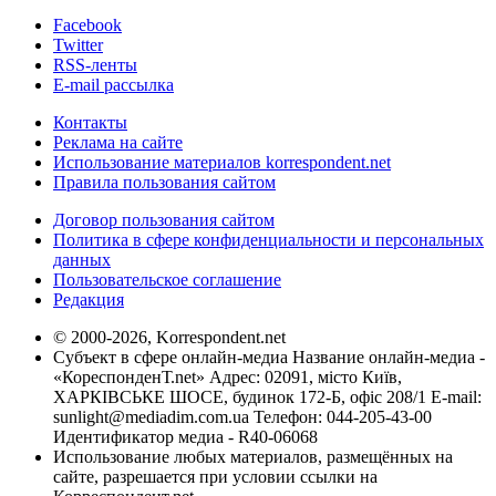
Facebook
Twitter
RSS-ленты
E-mail рассылка
Контакты
Реклама на сайте
Использование материалов korrespondent.net
Правила пользования сайтом
Договор пользования сайтом
Политика в сфере конфиденциальности и персональных
данных
Пользовательское соглашение
Редакция
© 2000-2026, Korrespondent.net
Субъект в сфере онлайн-медиа Название онлайн-медиа -
«КореспонденТ.net» Адрес: 02091, місто Київ,
ХАРКІВСЬКЕ ШОСЕ, будинок 172-Б, офіс 208/1 E-mail:
sunlight@mediadim.com.ua
Телефон: 044-205-43-00
Идентификатор медиа - R40-06068
Использование любых материалов, размещённых на
сайте, разрешается при условии ссылки на