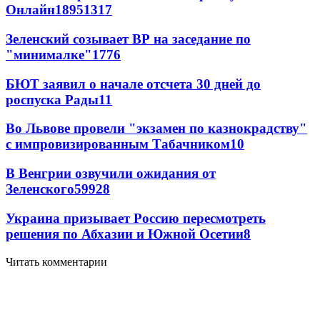
Онлайн
189
51
317
Зеленский созывает ВР на заседание по
"минималке"
17
76
БЮТ заявил о начале отсчета 30 дней до
роспуска Рады
11
Во Львове провели "экзамен по казнокрадству"
с импровизированным Табачником
10
В Венгрии озвучили ожидания от
Зеленского
59
9
28
Украина призывает Россию пересмотреть
решения по Абхазии и Южной Осетии
8
Читать комментарии