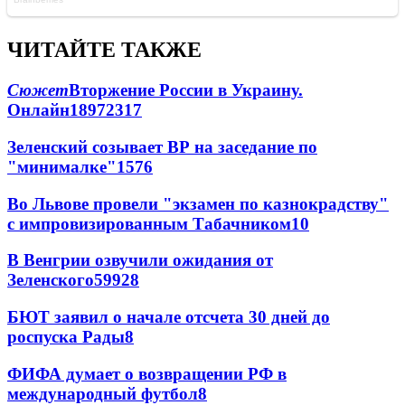
ЧИТАЙТЕ ТАКЖЕ
Сюжет
Вторжение России в Украину.
Онлайн
189
72
317
Зеленский созывает ВР на заседание по
"минималке"
15
76
Во Львове провели "экзамен по казнокрадству"
с импровизированным Табачником
10
В Венгрии озвучили ожидания от
Зеленского
59
9
28
БЮТ заявил о начале отсчета 30 дней до
роспуска Рады
8
ФИФА думает о возвращении РФ в
международный футбол
8