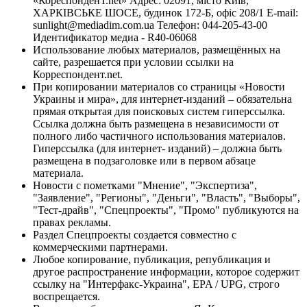
«КореспонденТ.net» Адрес: 02091, місто Київ,
ХАРКІВСЬКЕ ШОСЕ, будинок 172-Б, офіс 208/1 E-mail:
sunlight@mediadim.com.ua
Телефон: 044-205-43-00
Идентификатор медиа - R40-06068
Использование любых материалов, размещённых на
сайте, разрешается при условии ссылки на
Корреспондент.net.
При копировании материалов со страницы «Новости
Украины и мира», для интернет-изданий – обязательна
прямая открытая для поисковых систем гиперссылка.
Ссылка должна быть размещена в независимости от
полного либо частичного использования материалов.
Гиперссылка (для интернет- изданий) – должна быть
размещена в подзаголовке или в первом абзаце
материала.
Новости с пометками "Мнение", "Экспертиза",
"Заявление", "Регионы", "Деньги", "Власть", "Выборы",
"Тест-драйв", "Спецпроекты", "Промо" публикуются на
правах рекламы.
Раздел Спецпроекты создается совместно с
коммерческими партнерами.
Любое копирование, публикация, републикация и
другое распространение информации, которое содержит
ссылку на "Интерфакс-Украина", EPA / UPG, строго
воспрещается.