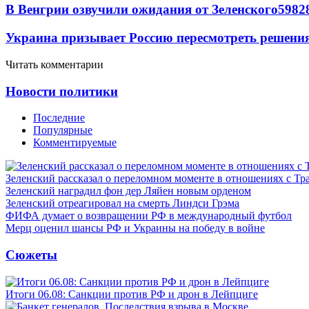
В Венгрии озвучили ожидания от Зеленского
59
8
2
Украина призывает Россию пересмотреть решени
Читать комментарии
Новости политики
Последние
Популярные
Комментируемые
Зеленский рассказал о переломном моменте в отношениях с Т
Зеленский наградил фон дер Ляйен новым орденом
Зеленский отреагировал на смерть Линдси Грэма
ФИФА думает о возвращении РФ в международный футбол
Мерц оценил шансы РФ и Украины на победу в войне
Сюжеты
Итоги 06.08: Санкции против РФ и дрон в Лейпциге