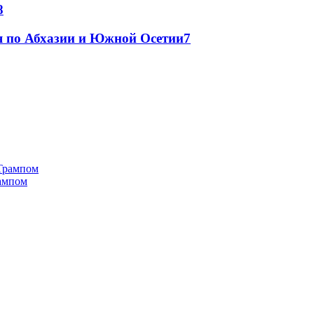
8
я по Абхазии и Южной Осетии
7
рампом