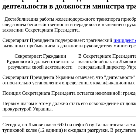
деятельности в должности министра тра
"Дестабилизация работы железнодорожного транспорта приобре
следствием бесхозяйственности и нерадивости нынешнего руков
заявлении Секретариата Президента.
Секретариат Президента подчеркивает: трагический
инцидент 
вызванных пребыванием в должности руководителя министерст
Секретариат: Гражданин
В Секретариате Президента
Рудьковский должен ответить за
масштабной как во Львовск
результаты своей деятельности
генеральный директор Укрз
Секретариат Президента Украины отмечает, что "деятельность
относительно установления определенных квалификационных 
Позиция Секретариата Президента остается неизменной: гражда
Первым шагом к этому должно стать его освобождение от долж
прокуратурой Украины.
Сегодня, во Львове около 6:00 на нефтебазу Галнафтогаза зае
тупиковой колее (12 единиц) и ожидали разгрузки. В результа