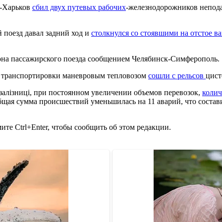
в-Харьков
сбил двух путевых рабочих
-железнодорожников непода
 поезд давал задний ход и
столкнулся со стоявшими на отстое в
она пассажирского поезда сообщением Челябинск-Симферополь.
я транспортировки маневровым тепловозом
сошли с рельсов
цист
алізниці, при постоянном увеличении объемов перевозок,
колич
бщая сумма происшествий уменьшилась на 11 аварий, что состав
те Ctrl+Enter, чтобы сообщить об этом редакции.