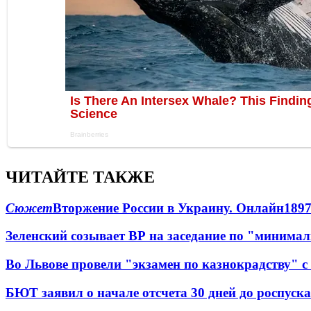
ЧИТАЙТЕ ТАКЖЕ
Сюжет
Вторжение России в Украину. Онлайн
189
Зеленский созывает ВР на заседание по "минима
Во Львове провели "экзамен по казнокрадству"
БЮТ заявил о начале отсчета 30 дней до роспуск