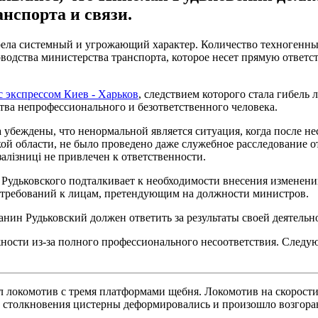
нспорта и связи.
ла системный и угрожающий характер. Количество техногенных а
одства министерства транспорта, которое несет прямую ответств
с экспрессом Киев - Харьков
, следствием которого стала гибель
ва непрофессионального и безответственного человека.
 убеждены, что ненормальной является ситуация, когда после нес
ой области, не было проведено даже служебное расследование от
алізниці не привлечен к ответственности.
" Рудьковского подталкивает к необходимости внесения измене
требований к лицам, претендующим на должности министров.
нин Рудьковский должен ответить за результаты своей деятельн
ности из-за полного профессионального несоответствия. Следую
хал локомотив с тремя платформами щебня. Локомотив на скорост
те столкновения цистерны деформировались и произошло возгоран