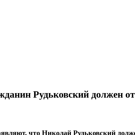
жданин Рудьковский должен о
являют, что Николай Рудьковский долже