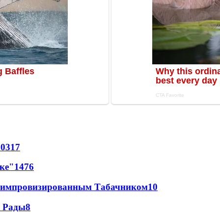
70
317
лке"
14
76
 с импровизированным Табачником
10
а Рады
8