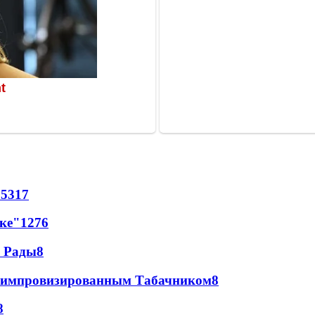
65
317
лке"
12
76
а Рады
8
 с импровизированным Табачником
8
8