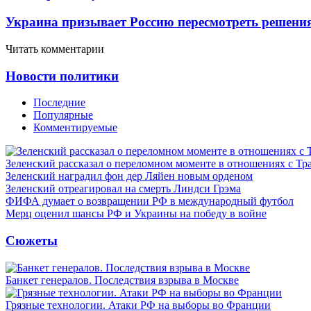
Украина призывает Россию пересмотреть решени
Читать комментарии
Новости политики
Последние
Популярные
Комментируемые
Зеленский рассказал о переломном моменте в отношениях с Т
Зеленский наградил фон дер Ляйен новым орденом
Зеленский отреагировал на смерть Линдси Грэма
ФИФА думает о возвращении РФ в международный футбол
Мерц оценил шансы РФ и Украины на победу в войне
Сюжеты
Банкет генералов. Последствия взрыва в Москве
Грязные технологии. Атаки РФ на выборы во Франции