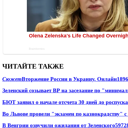
ЧИТАЙТЕ ТАКЖЕ
Сюжет
Вторжение России в Украину. Онлайн
189
Зеленский созывает ВР на заседание по "минима
БЮТ заявил о начале отсчета 30 дней до роспуск
Во Львове провели "экзамен по казнокрадству"
В Венгрии озвучили ожидания от Зеленского
59
7
2