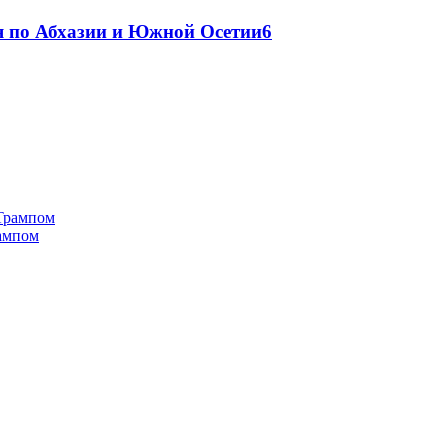
я по Абхазии и Южной Осетии
6
рампом