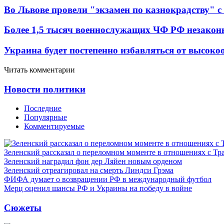
Во Львове провели "экзамен по казнокрадству"
Более 1,5 тысяч военнослужащих ЧФ РФ незакон
Украина будет постепенно избавляться от высок
Читать комментарии
Новости политики
Последние
Популярные
Комментируемые
Зеленский рассказал о переломном моменте в отношениях с Т
Зеленский наградил фон дер Ляйен новым орденом
Зеленский отреагировал на смерть Линдси Грэма
ФИФА думает о возвращении РФ в международный футбол
Мерц оценил шансы РФ и Украины на победу в войне
Сюжеты