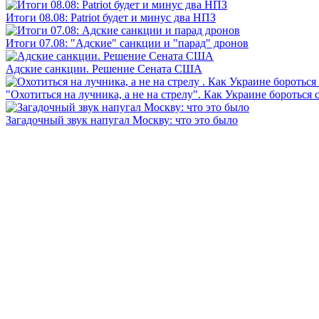
Итоги 08.08: Patriot будет и минус два НПЗ
Итоги 07.08: "Адские" санкции и "парад" дронов
Адские санкции. Решение Сената США
"Охотиться на лучника, а не на стрелу". Как Украине бороться 
Загадочный звук напугал Москву: что это было