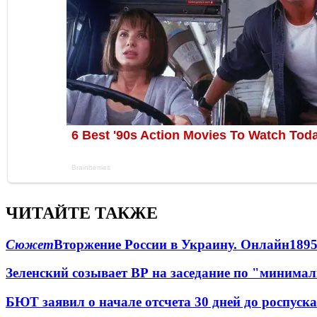
ЧИТАЙТЕ ТАКЖЕ
Сюжет
Вторжение России в Украину. Онлайн
189
Зеленский созывает ВР на заседание по "минима
БЮТ заявил о начале отсчета 30 дней до роспуск