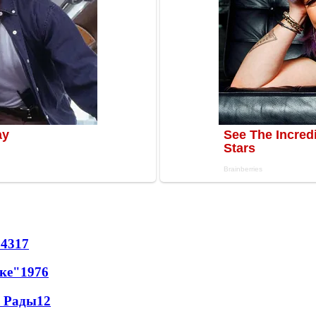
54
317
лке"
19
76
а Рады
12