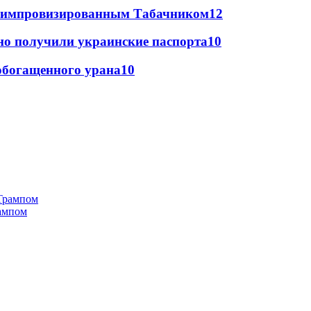
 с импровизированным Табачником
12
но получили украинские паспорта
10
ообогащенного урана
10
рампом