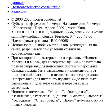
данных
Пользовательское соглашение
Редакция
© 2000-2026, Korrespondent.net
Субъект в сфере онлайн-медиа Название онлайн-медиа -
«КореспонденТ.net» Адрес: 02091, місто Київ,
ХАРКІВСЬКЕ ШОСЕ, будинок 172-Б, офіс 208/1 E-mail:
sunlight@mediadim.com.ua
Телефон: 044-205-43-00
Идентификатор медиа - R40-06068
Использование любых материалов, размещённых на
сайте, разрешается при условии ссылки на
Корреспондент.net.
При копировании материалов со страницы «Новости
Украины и мира», для интернет-изданий – обязательна
прямая открытая для поисковых систем гиперссылка.
Ссылка должна быть размещена в независимости от
полного либо частичного использования материалов.
Гиперссылка (для интернет- изданий) – должна быть
размещена в подзаголовке или в первом абзаце
материала.
Новости с пометками "Мнение", "Экспертиза",
"Заявление", "Регионы", "Деньги", "Власть", "Выборы",
"Тест-драйв", "Спецпроекты", "Промо" публикуются на
правах рекламы.