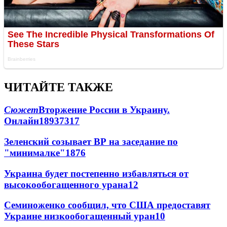
ЧИТАЙТЕ ТАКЖЕ
Сюжет
Вторжение России в Украину.
Онлайн
189
37
317
Зеленский созывает ВР на заседание по
"минималке"
18
76
Украина будет постепенно избавляться от
высокообогащенного урана
12
Семиноженко сообщил, что США предоставят
Украине низкообогащенный уран
10