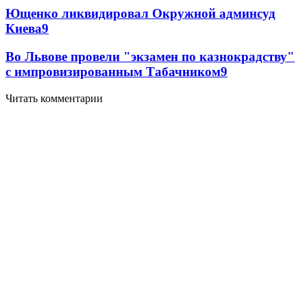
Ющенко ликвидировал Окружной админсуд
Киева
9
Во Львове провели "экзамен по казнокрадству"
с импровизированным Табачником
9
Читать комментарии