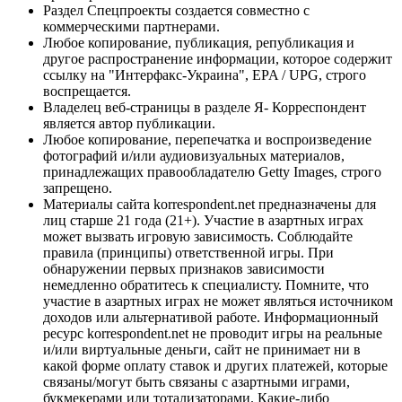
Раздел Спецпроекты создается совместно с
коммерческими партнерами.
Любое копирование, публикация, републикация и
другое распространение информации, которое содержит
ссылку на "Интерфакс-Украина", EPA / UPG, строго
воспрещается.
Владелец веб-страницы в разделе Я- Корреспондент
является автор публикации.
Любое копирование, перепечатка и воспроизведение
фотографий и/или аудиовизуальных материалов,
принадлежащих правообладателю Getty Images, строго
запрещено.
Материалы сайта korrespondent.net предназначены для
лиц старше 21 года (21+). Участие в азартных играх
может вызвать игровую зависимость. Соблюдайте
правила (принципы) ответственной игры. При
обнаружении первых признаков зависимости
немедленно обратитесь к специалисту. Помните, что
участие в азартных играх не может являться источником
доходов или альтернативой работе. Информационный
ресурс korrespondent.net не проводит игры на реальные
и/или виртуальные деньги, сайт не принимает ни в
какой форме оплату ставок и других платежей, которые
связаны/могут быть связаны с азартными играми,
букмекерами или тотализаторами. Какие-либо