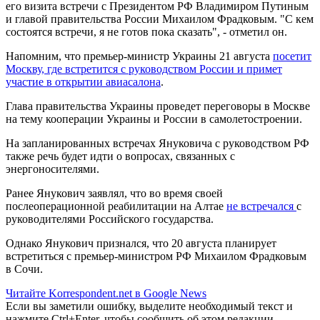
его визита встречи с Президентом РФ Владимиром Путиным
и главой правительства России Михаилом Фрадковым. "С кем
состоятся встречи, я не готов пока сказать", - отметил он.
Напомним, что премьер-министр Украины 21 августа
посетит
Москву, где встретится с руководством России и примет
участие в открытии авиасалона
.
Глава правительства Украины проведет переговоры в Москве
на тему кооперации Украины и России в самолетостроении.
На запланированных встречах Януковича с руководством РФ
также речь будет идти о вопросах, связанных с
энергоносителями.
Ранее Янукович заявлял, что во время своей
послеоперационной реабилитации на Алтае
не встречался
с
руководителями Российского государства.
Однако Янукович признался, что 20 августа планирует
встретиться с премьер-министром РФ Михаилом Фрадковым
в Сочи.
Читайте Korrespondent.net в Google News
Если вы заметили ошибку, выделите необходимый текст и
нажмите Ctrl+Enter, чтобы сообщить об этом редакции.