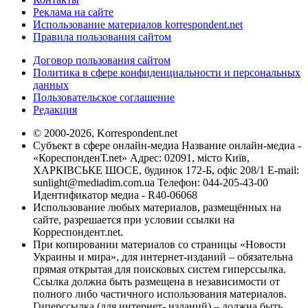
Реклама на сайте
Использование материалов korrespondent.net
Правила пользования сайтом
Договор пользования сайтом
Политика в сфере конфиденциальности и персональных
данных
Пользовательское соглашение
Редакция
© 2000-2026, Korrespondent.net
Субъект в сфере онлайн-медиа Название онлайн-медиа -
«КореспонденТ.net» Адрес: 02091, місто Київ,
ХАРКІВСЬКЕ ШОСЕ, будинок 172-Б, офіс 208/1 E-mail:
sunlight@mediadim.com.ua
Телефон: 044-205-43-00
Идентификатор медиа - R40-06068
Использование любых материалов, размещённых на
сайте, разрешается при условии ссылки на
Корреспондент.net.
При копировании материалов со страницы «Новости
Украины и мира», для интернет-изданий – обязательна
прямая открытая для поисковых систем гиперссылка.
Ссылка должна быть размещена в независимости от
полного либо частичного использования материалов.
Гиперссылка (для интернет- изданий) – должна быть