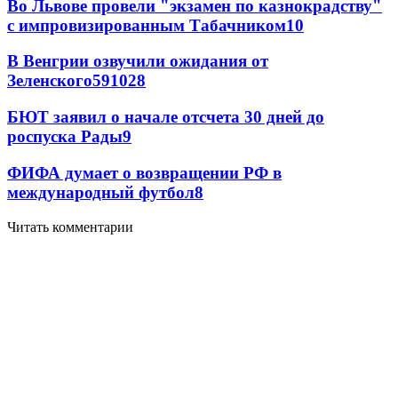
Во Львове провели "экзамен по казнокрадству"
с импровизированным Табачником
10
В Венгрии озвучили ожидания от
Зеленского
59
10
28
БЮТ заявил о начале отсчета 30 дней до
роспуска Рады
9
ФИФА думает о возвращении РФ в
международный футбол
8
Читать комментарии