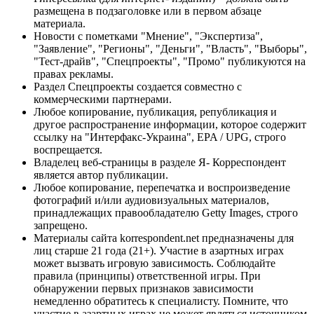
размещена в подзаголовке или в первом абзаце
материала.
Новости с пометками "Мнение", "Экспертиза",
"Заявление", "Регионы", "Деньги", "Власть", "Выборы",
"Тест-драйв", "Спецпроекты", "Промо" публикуются на
правах рекламы.
Раздел Спецпроекты создается совместно с
коммерческими партнерами.
Любое копирование, публикация, републикация и
другое распространение информации, которое содержит
ссылку на "Интерфакс-Украина", EPA / UPG, строго
воспрещается.
Владелец веб-страницы в разделе Я- Корреспондент
является автор публикации.
Любое копирование, перепечатка и воспроизведение
фотографий и/или аудиовизуальных материалов,
принадлежащих правообладателю Getty Images, строго
запрещено.
Материалы сайта korrespondent.net предназначены для
лиц старше 21 года (21+). Участие в азартных играх
может вызвать игровую зависимость. Соблюдайте
правила (принципы) ответственной игры. При
обнаружении первых признаков зависимости
немедленно обратитесь к специалисту. Помните, что
участие в азартных играх не может являться источником