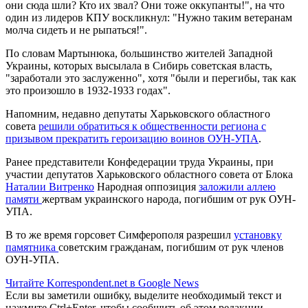
они сюда шли? Кто их звал? Они тоже оккупанты!", на что
один из лидеров КПУ воскликнул: "Нужно таким ветеранам
молча сидеть и не рыпаться!".
По словам Мартынюка, большинство жителей Западной
Украины, которых высылала в Сибирь советская власть,
"заработали это заслуженно", хотя "были и перегибы, так как
это произошло в 1932-1933 годах".
Напомним, недавно депутаты Харьковского областного
совета
решили обратиться к общественности региона с
призывом прекратить героизацию воинов ОУН-УПА
.
Ранее представители Конфедерации труда Украины, при
участии депутатов Харьковского областного совета от Блока
Наталии Витренко
Народная оппозиция
заложили аллею
памяти
жертвам украинского народа, погибшим от рук ОУН-
УПА.
В то же время горсовет Симферополя разрешил
установку
памятника
советским гражданам, погибшим от рук членов
ОУН-УПА.
Читайте Korrespondent.net в Google News
Если вы заметили ошибку, выделите необходимый текст и
нажмите Ctrl+Enter, чтобы сообщить об этом редакции.