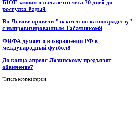
БЮТ заявил о начале отсчета 30 дней до
роспуска Рады
9
Во Львове провели "экзамен по казнокрадству"
с импровизированным Табачником
9
ФИФА думает о возвращении РФ в
международный футбол
8
До конца апреля Лозинскому предъявят
обвинение
7
Читать комментарии