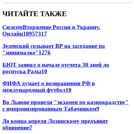
ЧИТАЙТЕ ТАКЖЕ
Сюжет
Вторжение России в Украину.
Онлайн
189
57
317
Зеленский созывает ВР на заседание по
"минималке"
12
76
БЮТ заявил о начале отсчета 30 дней до
роспуска Рады
10
ФИФА думает о возвращении РФ в
международный футбол
10
Во Львове провели "экзамен по казнокрадству"
с импровизированным Табачником
9
До конца апреля Лозинскому предъявят
обвинение
7