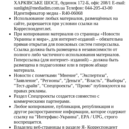
ХАРКІВСЬКЕ ШОСЕ, будинок 172-Б, офіс 208/1 E-mail:
sunlight@mediadim.com.ua
Телефон: 044-205-43-00
Идентификатор медиа - R40-06068
Использование любых материалов, размещённых на
сайте, разрешается при условии ссылки на
Корреспондент.net.
При копировании материалов со страницы «Новости
Украины и мира», для интернет-изданий – обязательна
прямая открытая для поисковых систем гиперссылка.
Ссылка должна быть размещена в независимости от
полного либо частичного использования материалов.
Гиперссылка (для интернет- изданий) – должна быть
размещена в подзаголовке или в первом абзаце
материала.
Новости с пометками "Мнение", "Экспертиза",
"Заявление", "Регионы", "Деньги", "Власть", "Выборы",
"Тест-драйв", "Спецпроекты", "Промо" публикуются на
правах рекламы.
Раздел Спецпроекты создается совместно с
коммерческими партнерами.
Любое копирование, публикация, републикация и
другое распространение информации, которое содержит
ссылку на "Интерфакс-Украина", EPA / UPG, строго
воспрещается.
Владелец веб-страницы в разделе Я- Корреспондент