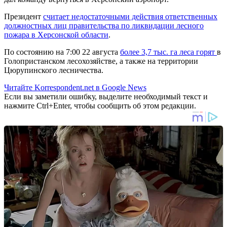
Президент
считает недостаточными действия ответственных
должностных лиц правительства по ликвидации лесного
пожара в Херсонской области
.
По состоянию на 7:00 22 августа
более 3,7 тыс. га леса горят
в
Голопристанском лесохозяйстве, а также на территории
Цюрупинского лесничества.
Читайте Korrespondent.net в Google News
Если вы заметили ошибку, выделите необходимый текст и
нажмите Ctrl+Enter, чтобы сообщить об этом редакции.