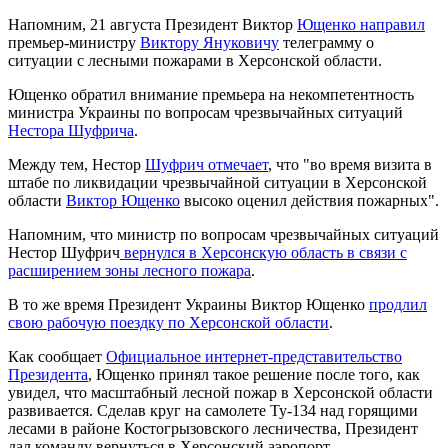
Напомним, 21 августа Президент Виктор
Ющенко направил
премьер-министру
Виктору Януковичу
телеграмму о
ситуации с лесными пожарами в Херсонской области.
Ющенко обратил внимание премьера на некомпетентность
министра Украины по вопросам чрезвычайных ситуаций
Нестора Шуфрича
.
Между тем, Нестор
Шуфрич отмечает
, что "во время визита в
штабе по ликвидации чрезвычайной ситуации в Херсонской
области
Виктор Ющенко
высоко оценил действия пожарных".
Напомним, что министр по вопросам чрезвычайных ситуаций
Нестор Шуфрич
вернулся в Херсонскую область в связи с
расширением зоны лесного пожара
.
В то же время Президент Украины Виктор Ющенко
продлил
свою рабочую поездку по Херсонской области
.
Как сообщает
Официальное интернет-представительство
Президента
, Ющенко принял такое решение после того, как
увидел, что масштабный лесной пожар в Херсонской области
развивается. Сделав круг на самолете Ту-134 над горящими
лесами в районе Костогрызовского лесничества, Президент
дал команду вернуться в Херсонский аэропорт.