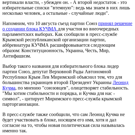
вертикали власти, - убежден он. - А второй недостаток - это
избирательные списки "втемную": ведь мы знаем в них лишь
несколько человек, а остальные - случайные люди".
Напомним, что 10 августа съезд партии Союз
принял решение
о создании блока КУЧМА
для участия во внеочередных
парламентских выборах. Как сообщили в пресс-службе
Крымской республиканской организации партии,
аббревиатура КУЧМА расшифровывается следующим
образом: Конституционность, Украина, Честь, Мир,
Антифашизм.
Выбор такого названия для избирательного блока лидер
партии Союз, депутат Верховной Рады Автономной
Республики Крым Лев Миримский объяснил тем, что для
большинства украинцев второй Президент Украины
Леонид
Кучма
, по мнению "союзовцев", олицетворяет стабильность.
"Мы хотим стабильности и порядка, и Кучма для нас -
символ", - цитирует Миримского пресс-служба крымской
парторганизации.
В пресс-службе также сообщили, что сам Леонид Кучма не
будет участвовать в блоке, носящем его имя, хотя и дал
согласие на то, чтобы новая политическая сила называлась
именно так.