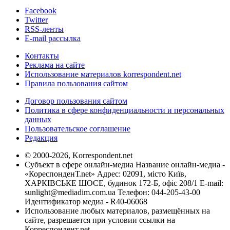
Facebook
Twitter
RSS-ленты
E-mail рассылка
Контакты
Реклама на сайте
Использование материалов korrespondent.net
Правила пользования сайтом
Договор пользования сайтом
Политика в сфере конфиденциальности и персональных
данных
Пользовательское соглашение
Редакция
© 2000-2026, Korrespondent.net
Субъект в сфере онлайн-медиа Название онлайн-медиа -
«КореспонденТ.net» Адрес: 02091, місто Київ,
ХАРКІВСЬКЕ ШОСЕ, будинок 172-Б, офіс 208/1 E-mail:
sunlight@mediadim.com.ua
Телефон: 044-205-43-00
Идентификатор медиа - R40-06068
Использование любых материалов, размещённых на
сайте, разрешается при условии ссылки на
Корреспондент.net.