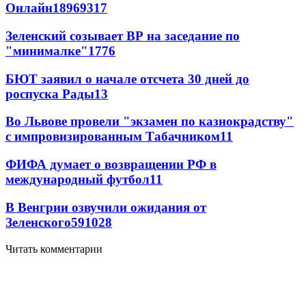
Онлайн
189
69
317
Зеленский созывает ВР на заседание по
"минималке"
17
76
БЮТ заявил о начале отсчета 30 дней до
роспуска Рады
13
Во Львове провели "экзамен по казнокрадству"
с импровизированным Табачником
11
ФИФА думает о возвращении РФ в
международный футбол
11
В Венгрии озвучили ожидания от
Зеленского
59
10
28
Читать комментарии