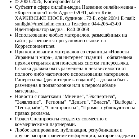
© 2000-2026, Korrespondent.net
Субъект в сфере онлайн-медиа Название онлайн-медиа -
«КореспонденТ.net» Адрес: 02091, місто Київ,
ХАРКІВСЬКЕ ШОСЕ, будинок 172-Б, офіс 208/1 E-mail:
sunlight@mediadim.com.ua
Телефон: 044-205-43-00
Идентификатор медиа - R40-06068
Использование любых материалов, размещённых на
сайте, разрешается при условии ссылки на
Корреспондент.net.
При копировании материалов со страницы «Новости
Украины и мира», для интернет-изданий – обязательна
прямая открытая для поисковых систем гиперссылка.
Ссылка должна быть размещена в независимости от
полного либо частичного использования материалов.
Гиперссылка (для интернет- изданий) – должна быть
размещена в подзаголовке или в первом абзаце
материала.
Новости с пометками "Мнение", "Экспертиза",
"Заявление", "Регионы", "Деньги", "Власть", "Выборы",
"Тест-драйв", "Спецпроекты", "Промо" публикуются на
правах рекламы.
Раздел Спецпроекты создается совместно с
коммерческими партнерами.
Любое копирование, публикация, републикация и
другое распространение информации, которое содержит