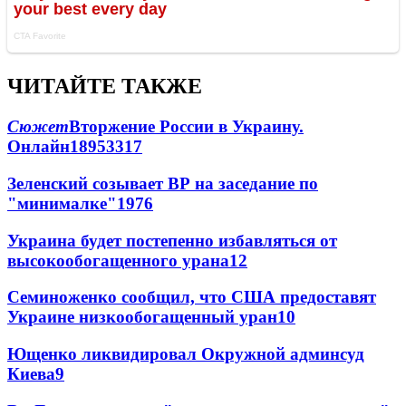
ЧИТАЙТЕ ТАКЖЕ
Сюжет
Вторжение России в Украину.
Онлайн
189
53
317
Зеленский созывает ВР на заседание по
"минималке"
19
76
Украина будет постепенно избавляться от
высокообогащенного урана
12
Семиноженко сообщил, что США предоставят
Украине низкообогащенный уран
10
Ющенко ликвидировал Окружной админсуд
Киева
9