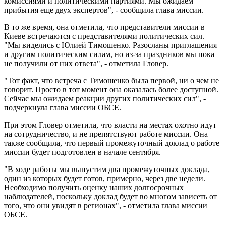
комиссиями и политическими партиями. Мы ожидаем
прибытия еще двух экспертов", - сообщила глава миссии.
В то же время, она отметила, что представители миссии в
Киеве встречаются с представителями политических сил.
"Мы виделись с Юлией Тимошенко. Разосланы приглашения
и другим политическим силам, но из-за праздников мы пока
не получили от них ответа", - отметила Гловер.
"Тот факт, что встреча с Тимошенко была первой, ни о чем не
говорит. Просто в тот момент она оказалась более доступной.
Сейчас мы ожидаем реакции других политических сил", -
подчеркнула глава миссии ОБСЕ.
При этом Гловер отметила, что власти на местах охотно идут
на сотрудничество, и не препятствуют работе миссии. Она
также сообщила, что первый промежуточный доклад о работе
миссии будет подготовлен в начале сентября.
"В ходе работы мы выпустим два промежуточных доклада,
один из которых будет готов, примерно, через две недели.
Необходимо получить оценку наших долгосрочных
наблюдателей, поскольку доклад будет во многом зависеть от
того, что они увидят в регионах", - отметила глава миссии
ОБСЕ.