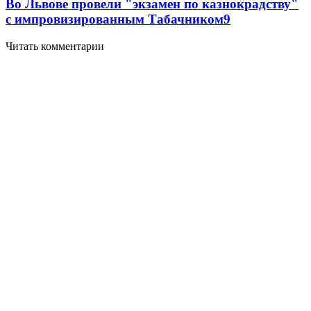
Во Львове провели "экзамен по казнокрадству"
с импровизированным Табачником
9
Читать комментарии