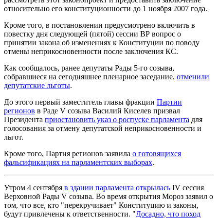
относительно его конституционности до 1 ноября 2007 года.
Кроме того, в постановлении предусмотрено включить в
повестку дня следующей (пятой) сессии ВР вопрос о
принятии закона об изменениях к Конституции по поводу
отмены неприкосновенности после заключения КС.
Как сообщалось, ранее депутаты Рады 5-го созыва,
собравшиеся на сегодняшнее пленарное заседание,
отменили
депутатские льготы
.
До этого первый заместитель главы фракции
Партии
регионов
в Раде V созыва Василий Киселев призвал
Президента
приостановить указ о роспуске парламента
для
голосования за отмену депутатской неприкосновенности и
льгот.
Кроме того, Партия регионов заявила
о готовящихся
фальсификациях на парламентских выборах
.
Утром 4 сентября
в здании парламента открылась
IV сессия
Верховной Рады V созыва. Во время открытия Мороз заявил о
том, что все, кто "перекручивает" Конституцию и законы,
будут привлечены к ответственности. "
Досадно, что поход