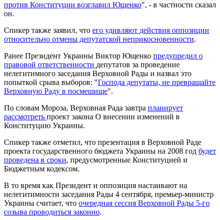
против Конституции возглавил Ющенко
", - в частности сказал
он.
Спикер также заявил, что
его удивляют действия оппозиции
относительно отмены депутатской неприкосновенности
.
Ранее Президент Украины Виктор Ющенко
предупредил о
правовой ответственности
депутатов за проведение
нелегитимного заседания Верховной Рады и назвал это
попыткой срыва выборов: "
Господа депутаты, не превращайте
Верховную Раду в посмешище
".
По словам Мороза, Верховная Рада завтра
планирует
рассмотреть
проект закона О внесении изменений в
Конституцию Украины.
Спикер также отметил, что презентация в Верховной Раде
проекта государственного бюджета Украины на 2008 год
будет
проведена в сроки
, предусмотренные Конституцией и
Бюджетным кодексом.
В то время как Президент и оппозиция настаивают на
нелегитимности заседания Рады 4 сентября, премьер-министр
Украины считает, что
очередная сессия Верховной Рады 5-го
созыва проводиться законно
.