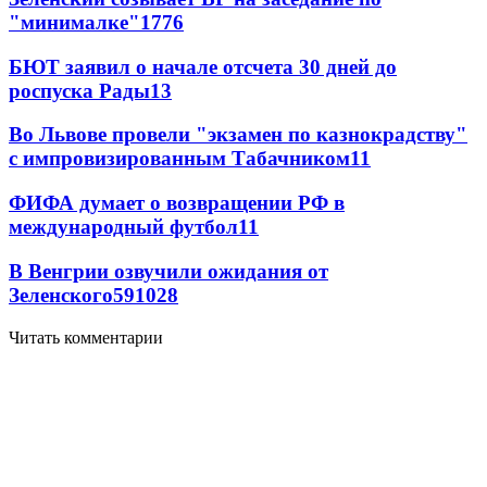
"минималке"
17
76
БЮТ заявил о начале отсчета 30 дней до
роспуска Рады
13
Во Львове провели "экзамен по казнокрадству"
с импровизированным Табачником
11
ФИФА думает о возвращении РФ в
международный футбол
11
В Венгрии озвучили ожидания от
Зеленского
59
10
28
Читать комментарии