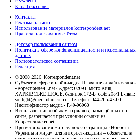
RSS-ленты
E-mail рассылка
Контакты
Реклама на сайте
Использование материалов korrespondent.net
Правила пользования сайтом
Договор пользования сайтом
Политика в сфере конфиденциальности и персональных
данных
Пользовательское соглашение
Редакция
© 2000-2026, Korrespondent.net
Субъект в сфере онлайн-медиа Название онлайн-медиа -
«КореспонденТ.net» Адрес: 02091, місто Київ,
ХАРКІВСЬКЕ ШОСЕ, будинок 172-Б, офіс 208/1 E-mail:
sunlight@mediadim.com.ua
Телефон: 044-205-43-00
Идентификатор медиа - R40-06068
Использование любых материалов, размещённых на
сайте, разрешается при условии ссылки на
Корреспондент.net.
При копировании материалов со страницы «Новости
Украины и мира», для интернет-изданий – обязательна
прямая открытая для поисковых систем гиперссылка.