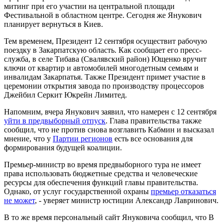
митинг при его участии на центральной площади
Фестивальной в областном центре. Сегодня же Янукович
планирует вернуться в Киев.
Тем временем, Президент 12 сентября осуществит рабочую
поездку в Закарпатскую область. Как сообщает его пресс-
служба, в селе Тибава (Свалявский район) Ющенко вручит
ключи от квартир и автомобилей многодетным семьям и
инвалидам Закарпатья. Также Президент примет участие в
церемонии открытия завода по производству процессоров
Джейбил Серкит Юкрейн Лимитед.
Напомним, вчера Янукович заявил, что намерен с 12 сентября
уйти в предвыборный отпуск
. Глава правительства также
сообщил, что не против снова возглавить Кабмин и высказал
мнение, что у
Партии регионов
есть все основания для
формирования будущей коалиции.
Премьер-министр во время предвыборного тура не имеет
права использовать бюджетные средства и человеческие
ресурсы для обеспечения функций главы правительства.
Однако, от услуг государственной охраны
премьер отказаться
не может
, - уверяет министр юстиции Александр Лавринович.
В то же время персональный сайт Януковича сообщил, что В