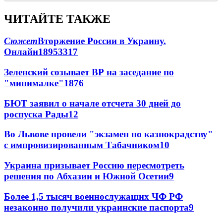
ЧИТАЙТЕ ТАКЖЕ
Сюжет
Вторжение России в Украину.
Онлайн
189
53
317
Зеленский созывает ВР на заседание по
"минималке"
18
76
БЮТ заявил о начале отсчета 30 дней до
роспуска Рады
12
Во Львове провели "экзамен по казнокрадству"
с импровизированным Табачником
10
Украина призывает Россию пересмотреть
решения по Абхазии и Южной Осетии
9
Более 1,5 тысяч военнослужащих ЧФ РФ
незаконно получили украинские паспорта
9