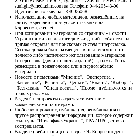
ХАРКІВСЬКЕ ШОСЕ, будинок 172-Б, офіс 208/1 E-mail:
sunlight@mediadim.com.ua
Телефон: 044-205-43-00
Идентификатор медиа - R40-06068
Использование любых материалов, размещённых на
сайте, разрешается при условии ссылки на
Корреспондент.net.
При копировании материалов со страницы «Новости
Украины и мира», для интернет-изданий – обязательна
прямая открытая для поисковых систем гиперссылка.
Ссылка должна быть размещена в независимости от
полного либо частичного использования материалов.
Гиперссылка (для интернет- изданий) – должна быть
размещена в подзаголовке или в первом абзаце
материала.
Новости с пометками "Мнение", "Экспертиза",
"Заявление", "Регионы", "Деньги", "Власть", "Выборы",
"Тест-драйв", "Спецпроекты", "Промо" публикуются на
правах рекламы.
Раздел Спецпроекты создается совместно с
коммерческими партнерами.
Любое копирование, публикация, републикация и
другое распространение информации, которое содержит
ссылку на "Интерфакс-Украина", EPA / UPG, строго
воспрещается.
Владелец веб-страницы в разделе Я- Корреспондент