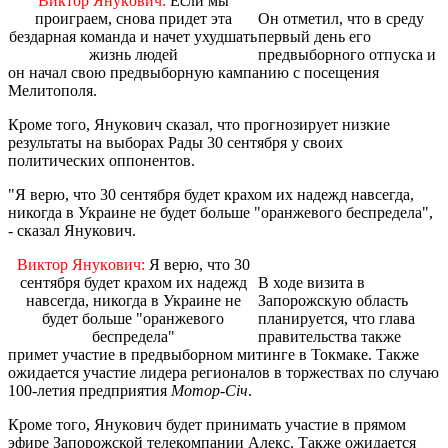
Виктор Янукoвич:
Если мы
проиграем, снова придет эта
Он отметил, что в среду
бездарная команда и начет ухудшать
первый день его
жизнь людей
предвыборного отпуска и
он начал свою предвыборную кампанию с посещения
Мелитополя.
Кроме того, Янукович сказал, что прогнозирует низкие
результаты на выборах Рады 30 сентября у своих
политических оппонентов.
"Я верю, что 30 сентября будет крахом их надежд навсегда,
никогда в Украине не будет больше "оранжевого беспредела",
- сказал Янукович.
Виктор Янукoвич:
Я верю, что 30
сентября будет крахом их надежд
В ходе визита в
навсегда, никогда в Украине не
Запорожскую область
будет больше "оранжевого
планируется, что глава
беспредела"
правительства также
примет участие в предвыборном митинге в Токмаке. Также
ожидается участие лидера регионалов в торжествах по случаю
100-летия предприятия
Мотор-С
і
ч
.
Кроме того, Янукович будет принимать участие в прямом
эфире Запорожской телекомпании Алекс. Также ожидается