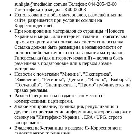
sunlight@mediadim.com.ua
Телефон: 044-205-43-00
Идентификатор медиа - R40-06068
Использование любых материалов, размещённых на
сайте, разрешается при условии ссылки на
Корреспондент.net.
При копировании материалов со страницы «Новости
Украины и мира», для интернет-изданий – обязательна
прямая открытая для поисковых систем гиперссылка.
Ссылка должна быть размещена в независимости от
полного либо частичного использования материалов.
Гиперссылка (для интернет- изданий) – должна быть
размещена в подзаголовке или в первом абзаце
материала.
Новости с пометками "Мнение", "Экспертиза",
"Заявление", "Регионы", "Деньги", "Власть", "Выборы",
"Тест-драйв", "Спецпроекты", "Промо" публикуются на
правах рекламы.
Раздел Спецпроекты создается совместно с
коммерческими партнерами.
Любое копирование, публикация, републикация и
другое распространение информации, которое содержит
ссылку на "Интерфакс-Украина", EPA / UPG, строго
воспрещается.
Владелец веб-страницы в разделе Я- Корреспондент
является автор публикации.