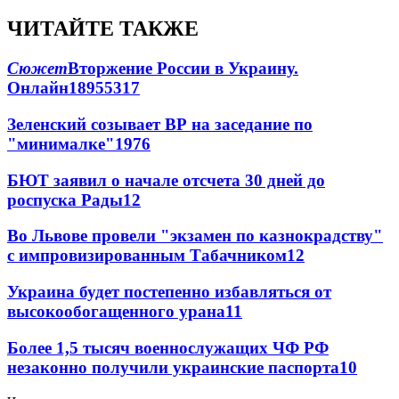
ЧИТАЙТЕ ТАКЖЕ
Сюжет
Вторжение России в Украину.
Онлайн
189
55
317
Зеленский созывает ВР на заседание по
"минималке"
19
76
БЮТ заявил о начале отсчета 30 дней до
роспуска Рады
12
Во Львове провели "экзамен по казнокрадству"
с импровизированным Табачником
12
Украина будет постепенно избавляться от
высокообогащенного урана
11
Более 1,5 тысяч военнослужащих ЧФ РФ
незаконно получили украинские паспорта
10