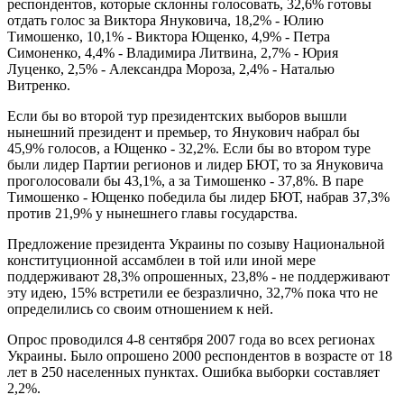
респондентов, которые склонны голосовать, 32,6% готовы
отдать голос за Виктора Януковича, 18,2% - Юлию
Тимошенко, 10,1% - Виктора Ющенко, 4,9% - Петра
Симоненко, 4,4% - Владимира Литвина, 2,7% - Юрия
Луценко, 2,5% - Александра Мороза, 2,4% - Наталью
Витренко.
Если бы во второй тур президентских выборов вышли
нынешний президент и премьер, то Янукович набрал бы
45,9% голосов, а Ющенко - 32,2%. Если бы во втором туре
были лидер Партии регионов и лидер БЮТ, то за Януковича
проголосовали бы 43,1%, а за Тимошенко - 37,8%. В паре
Тимошенко - Ющенко победила бы лидер БЮТ, набрав 37,3%
против 21,9% у нынешнего главы государства.
Предложение президента Украины по созыву Национальной
конституционной ассамблеи в той или иной мере
поддерживают 28,3% опрошенных, 23,8% - не поддерживают
эту идею, 15% встретили ее безразлично, 32,7% пока что не
определились со своим отношением к ней.
Опрос проводился 4-8 сентября 2007 года во всех регионах
Украины. Было опрошено 2000 респондентов в возрасте от 18
лет в 250 населенных пунктах. Ошибка выборки составляет
2,2%.