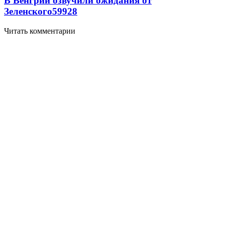
В Венгрии озвучили ожидания от
Зеленского
59
9
28
Читать комментарии