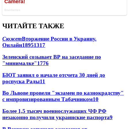
ЧИТАЙТЕ ТАКЖЕ
Сюжет
Вторжение России в Украину.
Онлайн
189
51
317
Зеленский созывает ВР на заседание по
"минималке"
17
76
БЮТ заявил о начале отсчета 30 дней до
роспуска Рады
11
Во Львове провели "экзамен по казнокрадству"
с импровизированным Табачником
10
Более 1,5 тысяч военнослужащих ЧФ РФ
незаконно получили украинские паспорта
9