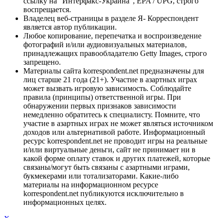
ссылку на "Интерфакс-Украина", EPA / UPG, строго
воспрещается.
Владелец веб-страницы в разделе Я- Корреспондент
является автор публикации.
Любое копирование, перепечатка и воспроизведение
фотографий и/или аудиовизуальных материалов,
принадлежащих правообладателю Getty Images, строго
запрещено.
Материалы сайта korrespondent.net предназначены для
лиц старше 21 года (21+). Участие в азартных играх
может вызвать игровую зависимость. Соблюдайте
правила (принципы) ответственной игры. При
обнаружении первых признаков зависимости
немедленно обратитесь к специалисту. Помните, что
участие в азартных играх не может являться источником
доходов или альтернативой работе. Информационный
ресурс korrespondent.net не проводит игры на реальные
и/или виртуальные деньги, сайт не принимает ни в
какой форме оплату ставок и других платежей, которые
связаны/могут быть связаны с азартными играми,
букмекерами или тотализаторами. Какие-либо
материалы на информационном ресурсе
korrespondent.net публикуются исключительно в
информационных целях.