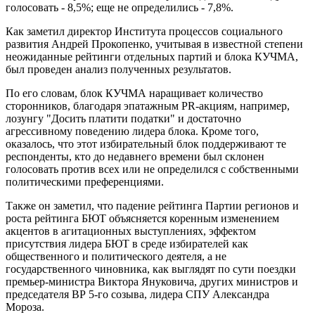
голосовать - 8,5%; еще не определились - 7,8%.
Как заметил директор Института процессов социального
развития Андрей Прокопенко, учитывая в известной степени
неожиданные рейтинги отдельных партий и блока КУЧМА,
был проведен анализ полученных результатов.
По его словам, блок КУЧМА наращивает количество
сторонников, благодаря эпатажным PR-акциям, например,
лозунгу "Досить платити податки" и достаточно
агрессивному поведению лидера блока. Кроме того,
оказалось, что этот избирательный блок поддерживают те
респонденты, кто до недавнего времени был склонен
голосовать против всех или не определился с собственными
политическими преференциями.
Также он заметил, что падение рейтинга Партии регионов и
роста рейтинга БЮТ объясняется коренным изменением
акцентов в агитационных выступлениях, эффектом
присутствия лидера БЮТ в среде избирателей как
общественного и политического деятеля, а не
государственного чиновника, как выглядят по сути поездки
премьер-министра Виктора Януковича, других министров и
председателя ВР 5-го созыва, лидера СПУ Александра
Мороза.