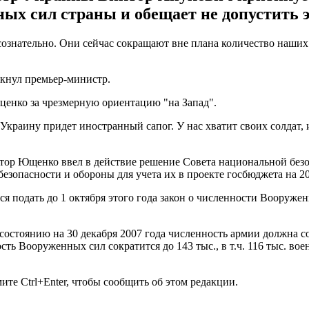
ых сил страны и обещает не допустить э
 сознательно. Они сейчас сокращают вне плана количество наши
ркнул премьер-министр.
енко за чрезмерную ориентацию "на Запад".
 Украину придет иностранный сапог. У нас хватит своих солдат,
ктор Ющенко ввел в действие решение Совета национальной безо
зопасности и обороны для учета их в проекте госбюджета на 20
 подать до 1 октября этого года закон о численности Вооружен
состоянию на 30 декабря 2007 года численность армии должна сокр
ть Вооруженных сил сократится до 143 тыс., в т.ч. 116 тыс. во
те Ctrl+Enter, чтобы сообщить об этом редакции.