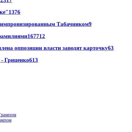
62
317
лке"
13
76
 с импровизированным Табачником
9
фамилиями
167
7
12
члена оппозиции власти заводят карточку
6
3
 - Гриценко
6
13
рампом