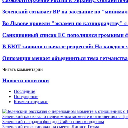
Сюжет
Вторжение России в Украину. Онлайн
189
Зеленский созывает ВР на заседание по "минима
Во Львове провели "экзамен по казнокрадству"
Санкционный список ЕС пополнился громкими 
В БЮТ заявили о начале репрессий: На каждого 
Оппозиции мешает объединиться тема гетманства
Читать комментарии
Новости политики
Последние
Популярные
Комментируемые
Зеленский рассказал о переломном моменте в отношениях с Т
Зеленский наградил фон дер Ляйен новым орденом
Зеленский отреагировал на смерть Линдси Грэма