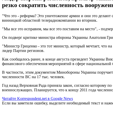
резко сократить численность вооруженн
"Что это - реформа? Это уничтожение армии и они это делают
винницкой областной телерадиокомпании во вторник.
"Мы все это исправим, мы все это поставим на место", - подче
Он подверг критике министра обороны Украины Анатолия Гриц
"Министр Гриценко - это тот министр, который мечтает, что на
лидер Партии регионов.
Как сообщалось ранее, в конце августа президент Украины Ви
финансового обеспечения мероприятий в сфере национальной бе
В частности, этим документом Минобороны Украины поручается
численности ВС на 17 тыс. человек.
Год назад Верховная Рада приняла закон, согласно которому по 
военнослужащих. Планируется, что к концу 2011 года численнос
Читайте Korrespondent.net в Google News
Если вы заметили ошибку, выделите необходимый текст и нажми