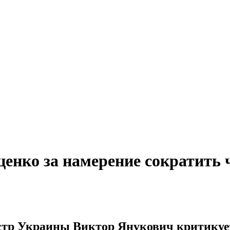
енко за намерение сократить 
стр Украины Виктор Янукович критикуе