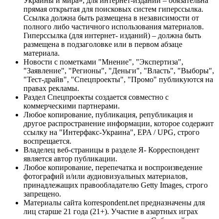
Украины и мира», для интернет-изданий – обязательна
прямая открытая для поисковых систем гиперссылка.
Ссылка должна быть размещена в независимости от
полного либо частичного использования материалов.
Гиперссылка (для интернет- изданий) – должна быть
размещена в подзаголовке или в первом абзаце
материала.
Новости с пометками "Мнение", "Экспертиза",
"Заявление", "Регионы", "Деньги", "Власть", "Выборы",
"Тест-драйв", "Спецпроекты", "Промо" публикуются на
правах рекламы.
Раздел Спецпроекты создается совместно с
коммерческими партнерами.
Любое копирование, публикация, републикация и
другое распространение информации, которое содержит
ссылку на "Интерфакс-Украина", EPA / UPG, строго
воспрещается.
Владелец веб-страницы в разделе Я- Корреспондент
является автор публикации.
Любое копирование, перепечатка и воспроизведение
фотографий и/или аудиовизуальных материалов,
принадлежащих правообладателю Getty Images, строго
запрещено.
Материалы сайта korrespondent.net предназначены для
лиц старше 21 года (21+). Участие в азартных играх