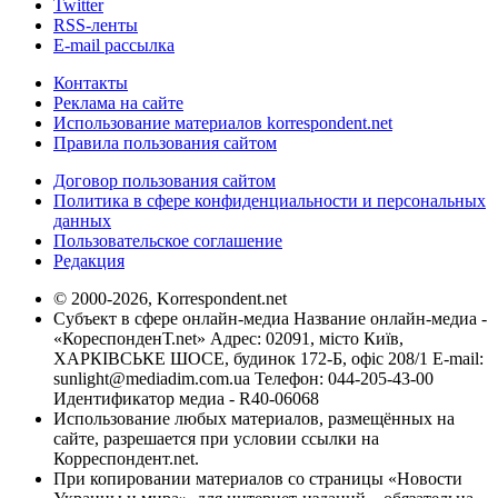
Twitter
RSS-ленты
E-mail рассылка
Контакты
Реклама на сайте
Использование материалов korrespondent.net
Правила пользования сайтом
Договор пользования сайтом
Политика в сфере конфиденциальности и персональных
данных
Пользовательское соглашение
Редакция
© 2000-2026, Korrespondent.net
Субъект в сфере онлайн-медиа Название онлайн-медиа -
«КореспонденТ.net» Адрес: 02091, місто Київ,
ХАРКІВСЬКЕ ШОСЕ, будинок 172-Б, офіс 208/1 E-mail:
sunlight@mediadim.com.ua
Телефон: 044-205-43-00
Идентификатор медиа - R40-06068
Использование любых материалов, размещённых на
сайте, разрешается при условии ссылки на
Корреспондент.net.
При копировании материалов со страницы «Новости