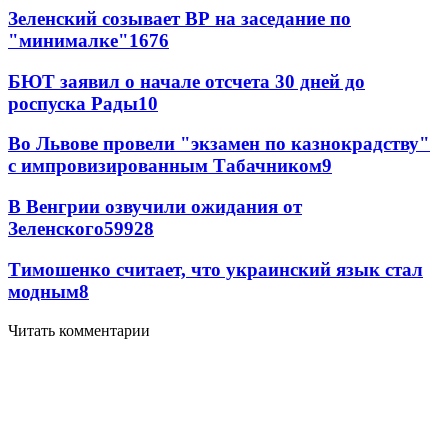
Зеленский созывает ВР на заседание по
"минималке"
16
76
БЮТ заявил о начале отсчета 30 дней до
роспуска Рады
10
Во Львове провели "экзамен по казнокрадству"
с импровизированным Табачником
9
В Венгрии озвучили ожидания от
Зеленского
59
9
28
Тимошенко считает, что украинский язык стал
модным
8
Читать комментарии