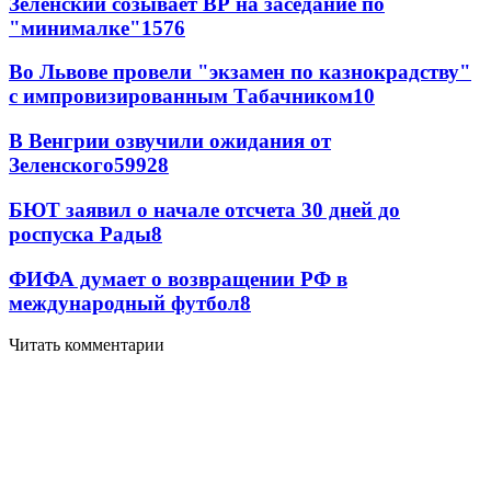
Зеленский созывает ВР на заседание по
"минималке"
15
76
Во Львове провели "экзамен по казнокрадству"
с импровизированным Табачником
10
В Венгрии озвучили ожидания от
Зеленского
59
9
28
БЮТ заявил о начале отсчета 30 дней до
роспуска Рады
8
ФИФА думает о возвращении РФ в
международный футбол
8
Читать комментарии