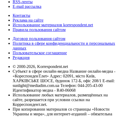
RSS-ленты
E-mail рассылка
Контакты
Реклама на сайте
Использование материалов korrespondent.net
Правила пользования сайтом
Договор пользования сайтом
Политика в сфере конфиденциальности и персональных
данных
Пользовательское соглашение
Редакция
© 2000-2026, Korrespondent.net
Субъект в сфере онлайн-медиа Название онлайн-медиа -
«КореспонденТ.net» Адрес: 02091, місто Київ,
ХАРКІВСЬКЕ ШОСЕ, будинок 172-Б, офіс 208/1 E-mail:
sunlight@mediadim.com.ua
Телефон: 044-205-43-00
Идентификатор медиа - R40-06068
Использование любых материалов, размещённых на
сайте, разрешается при условии ссылки на
Корреспондент.net.
При копировании материалов со страницы «Новости
Украины и мира», для интернет-изданий – обязательна