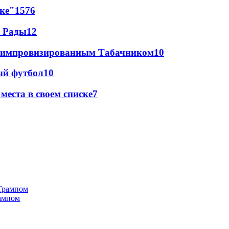
лке"
15
76
а Рады
12
 с импровизированным Табачником
10
ый футбол
10
еста в своем списке
7
рампом