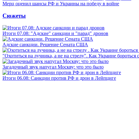
Мерц оценил шансы РФ и Украины на победу в войне
Сюжеты
Итоги 07.08: "Адские" санкции и "парад" дронов
Адские санкции. Решение Сената США
"Охотиться на лучника, а не на стрелу". Как Украине бороться 
Загадочный звук напугал Москву: что это было
Итоги 06.08: Санкции против РФ и дрон в Лейпциге