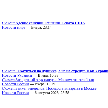
Сюжет
Адские санкции. Решение Сената США
Новости мира
— Вчера, 23:14
Сюжет
"Охотиться на лучника, а не на стрелу". Как Украи
Новости Украины
— Вчера, 16:38
Сюжет
Загадочный звук напугал Москву: что это было
Новости России
— Вчера, 15:29
Сюжет
Банкет генералов. Последствия взрыва в Москве
Новости России
— 6 августа 2026, 23:58