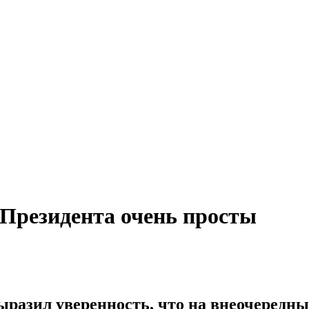
резидента очень просты
азил уверенность, что на внеочередных