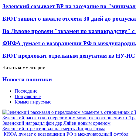
Зеленский созывает ВР на заседание по "минима
БЮТ заявил о начале отсчета 30 дней до роспуск
Во Львове провели "экзамен по казнокрадству"
ФИФА думает о возвращении РФ в международн
БЮТ предложит отдельным депутатам из НУ-НС м
Читать комментарии
Новости политики
Последние
Популярные
Комментируемые
Зеленский рассказал о переломном моменте в отношениях с Т
Зеленский наградил фон дер Ляйен новым орденом
Зеленский отреагировал на смерть Линдси Грэма
ФИФА думает о возвращении РФ в международный футбол