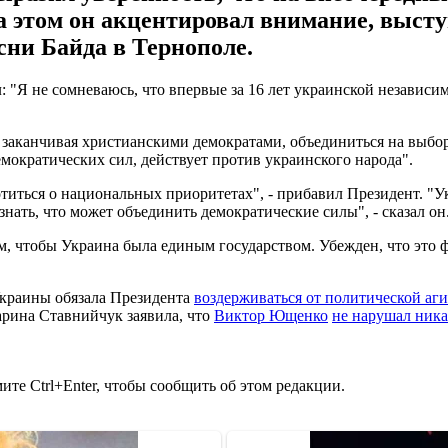
а этом он акцентировал внимание, высту
сни Байда в Тернополе.
 "Я не сомневаюсь, что впервые за 16 лет украинской независи
аканчивая христианскими демократами, объединиться на выборы 
емократических сил, действует против украинского народа".
отиться о национальных приоритетах", - прибавил Президент. "У
знать, что может объединить демократические силы", - сказал он
м, чтобы Украина была единым государством. Убежден, что это ф
Украины обязала Президента
воздерживаться от политической а
рина Ставнийчук заявила, что
Виктор Ющенко
не нарушал ника
те Ctrl+Enter, чтобы сообщить об этом редакции.