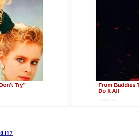
60
317