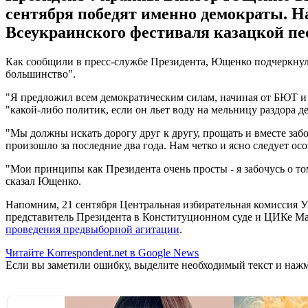
сентября победят именно демократы. Н
Всеукраинского фестиваля казацкой пе
Как сообщили в пресс-службе Президента, Ющенко подчеркнул:
большинство".
"Я предложил всем демократическим силам, начиная от БЮТ и з
"какой-либо политик, если он льет воду на мельницу раздора д
"Мы должны искать дорогу друг к другу, прощать и вместе заб
произошло за последние два года. Нам четко и ясно следует осо
"Мои принципы как Президента очень просты - я забочусь о то
сказал Ющенко.
Напомним, 21 сентября Центральная избирательная комиссия 
представитель Президента в Конституционном суде и ЦИКе Ма
проведения предвыборной агитации
.
Читайте Korrespondent.net в Google News
Если вы заметили ошибку, выделите необходимый текст и нажми