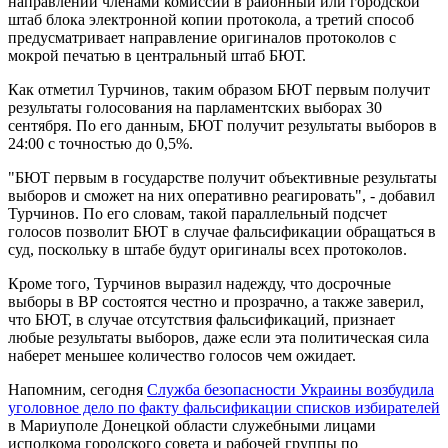
направлении членами комиссий в районный или городской
штаб блока электронной копии протокола, а третий способ
предусматривает направление оригиналов протоколов с
мокрой печатью в центральный штаб БЮТ.
Как отметил Турчинов, таким образом БЮТ первым получит
результаты голосования на парламентских выборах 30
сентября. По его данным, БЮТ получит результаты выборов в
24:00 с точностью до 0,5%.
"БЮТ первым в государстве получит объективные результаты
выборов и сможет на них оперативно реагировать", - добавил
Турчинов. По его словам, такой параллельный подсчет
голосов позволит БЮТ в случае фальсификации обращаться в
суд, поскольку в штабе будут оригиналы всех протоколов.
Кроме того, Турчинов выразил надежду, что досрочные
выборы в ВР состоятся честно и прозрачно, а также заверил,
что БЮТ, в случае отсутствия фальсификаций, признает
любые результаты выборов, даже если эта политическая сила
наберет меньшее количество голосов чем ожидает.
Напомним, сегодня
Служба безопасности Украины возбудила
уголовное дело по факту фальсификации списков избирателей
в Мариуполе Донецкой области служебными лицами
исполкома городского совета и рабочей группы по