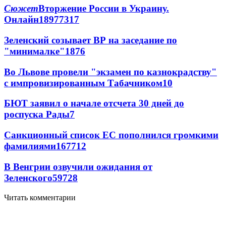
Сюжет
Вторжение России в Украину.
Онлайн
189
77
317
Зеленский созывает ВР на заседание по
"минималке"
18
76
Во Львове провели "экзамен по казнокрадству"
с импровизированным Табачником
10
БЮТ заявил о начале отсчета 30 дней до
роспуска Рады
7
Санкционный список ЕС пополнился громкими
фамилиями
167
7
12
В Венгрии озвучили ожидания от
Зеленского
59
7
28
Читать комментарии