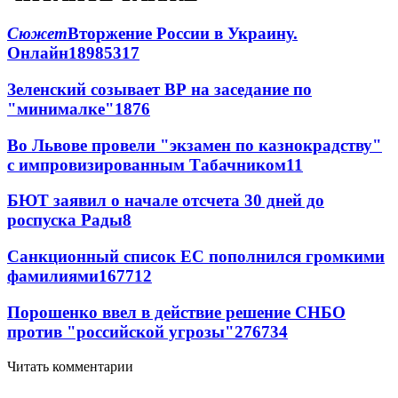
Сюжет
Вторжение России в Украину.
Онлайн
189
85
317
Зеленский созывает ВР на заседание по
"минималке"
18
76
Во Львове провели "экзамен по казнокрадству"
с импровизированным Табачником
11
БЮТ заявил о начале отсчета 30 дней до
роспуска Рады
8
Санкционный список ЕС пополнился громкими
фамилиями
167
7
12
Порошенко ввел в действие решение СНБО
против "российской угрозы"
276
7
34
Читать комментарии