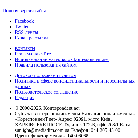
Полная версия сайта
Facebook
Twitter
RSS-ленты
E-mail рассылка
Контакты
Реклама на сайте
Использование материалов korrespondent.net
Правила пользования сайтом
Договор пользования сайтом
Политика в сфере конфиденциальности и персональных
данных
Пользовательское соглашение
Редакция
© 2000-2026, Korrespondent.net
Субъект в сфере онлайн-медиа Название онлайн-медиа -
«КореспонденТ.net» Адрес: 02091, місто Київ,
ХАРКІВСЬКЕ ШОСЕ, будинок 172-Б, офіс 208/1 E-mail:
sunlight@mediadim.com.ua
Телефон: 044-205-43-00
Идентификатор медиа - R40-06068