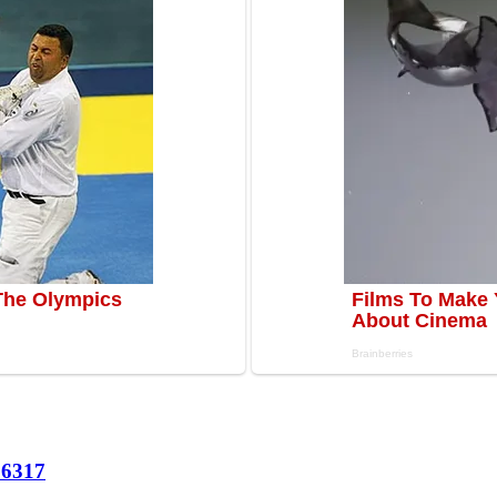
56
317