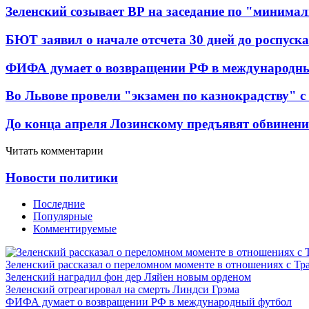
Зеленский созывает ВР на заседание по "минима
БЮТ заявил о начале отсчета 30 дней до роспуск
ФИФА думает о возвращении РФ в международн
Во Львове провели "экзамен по казнокрадству"
До конца апреля Лозинскому предъявят обвинени
Читать комментарии
Новости политики
Последние
Популярные
Комментируемые
Зеленский рассказал о переломном моменте в отношениях с Т
Зеленский наградил фон дер Ляйен новым орденом
Зеленский отреагировал на смерть Линдси Грэма
ФИФА думает о возвращении РФ в международный футбол