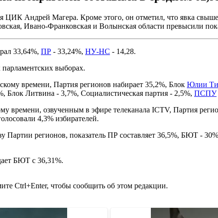
я ЦИК Андрей Магера. Кроме этого, он отметил, что явка свыше
вовская, Ивано-Франковская и Волынская области превысили пок
рал 33,64%,
ПР
- 33,24%,
НУ-НС
- 14,28.
 парламентских выборах.
вскому времени, Партия регионов набирает 35,2%, Блок
Юлии Ти
, Блок Литвина - 3,7%, Социалистическая партия - 2,5%,
ПСПУ
ому времени, озвученным в эфире телеканала ICTV, Партия реги
голосовали 4,3% избирателей.
азу Партии регионов, показатель ПР составляет 36,5%, БЮТ - 30
ает БЮТ с 36,31%.
те Ctrl+Enter, чтобы сообщить об этом редакции.