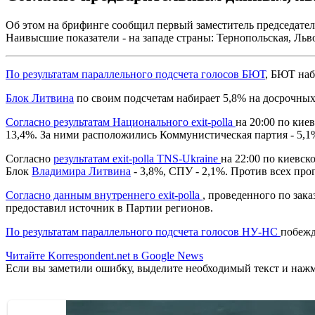
Об этом на брифинге сообщил первый заместитель председател
Наивысшие показатели - на западе страны: Тернопольская, Ль
По результатам параллельного подсчета голосов БЮТ
, БЮТ наб
Блок Литвина
по своим подсчетам набирает 5,8% на досрочных
Согласно результатам Национального exit-polla
на 20:00 по кие
13,4%. За ними расположились Коммунистическая партия - 5,1%
Согласно
результатам exit-polla TNS-Ukraine
на 22:00 по киевск
Блок
Владимира Литвина
- 3,8%, СПУ - 2,1%. Против всех про
Согласно данным внутреннего exit-polla
, проведенного по зак
предоставил источник в Партии регионов.
По результатам параллельного подсчета голосов НУ-НС
побежд
Читайте Korrespondent.net в Google News
Если вы заметили ошибку, выделите необходимый текст и нажми