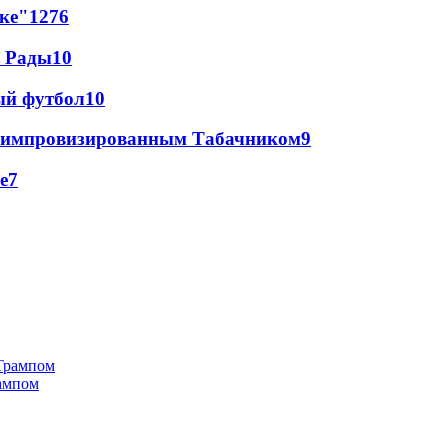
лке"
12
76
а Рады
10
ый футбол
10
 с импровизированным Табачником
9
е
7
рампом