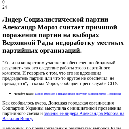
0
24
Лидер Социалистической партии
Александр Мороз считает причиной
поражения партии на выборах
Верховной Рады недоработку местных
партийных организаций.
"Если на конкретном участке не обеспечен необходимый
результат - так это следствие работы этого партийного
комитета. И говорить о том, что его не вдохновил
председатель партии или что-то другое не обеспечил, не
приходится", - сказал Мороз, сообщает пресс-служба СПУ.
Читайте также:
Мороз смирился с поражением и выступил за премьерство Тимошенко
Как сообщалось вчера, Донецкая городская организация
Соцпартии Украины выступила с инициативой проведения
партийного съезда и
замены ее лидера Алeксандра Мoроза на
Василия Вoлгу.
Напомним, по предварительным результатам выборов Рады,