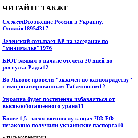
ЧИТАЙТЕ ТАКЖЕ
Сюжет
Вторжение России в Украину.
Онлайн
189
54
317
Зеленский созывает ВР на заседание по
"минималке"
19
76
БЮТ заявил о начале отсчета 30 дней до
роспуска Рады
12
Во Львове провели "экзамен по казнокрадству"
с импровизированным Табачником
12
Украина будет постепенно избавляться от
высокообогащенного урана
11
Более 1,5 тысяч военнослужащих ЧФ РФ
незаконно получили украинские паспорта
10
Читать комментарии