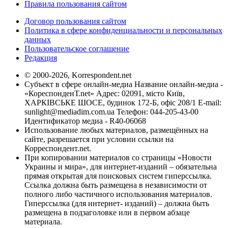
Правила пользования сайтом
Договор пользования сайтом
Политика в сфере конфиденциальности и персональных
данных
Пользовательское соглашение
Редакция
© 2000-2026, Korrespondent.net
Субъект в сфере онлайн-медиа Название онлайн-медиа -
«КореспонденТ.net» Адрес: 02091, місто Київ,
ХАРКІВСЬКЕ ШОСЕ, будинок 172-Б, офіс 208/1 E-mail:
sunlight@mediadim.com.ua
Телефон: 044-205-43-00
Идентификатор медиа - R40-06068
Использование любых материалов, размещённых на
сайте, разрешается при условии ссылки на
Корреспондент.net.
При копировании материалов со страницы «Новости
Украины и мира», для интернет-изданий – обязательна
прямая открытая для поисковых систем гиперссылка.
Ссылка должна быть размещена в независимости от
полного либо частичного использования материалов.
Гиперссылка (для интернет- изданий) – должна быть
размещена в подзаголовке или в первом абзаце
материала.