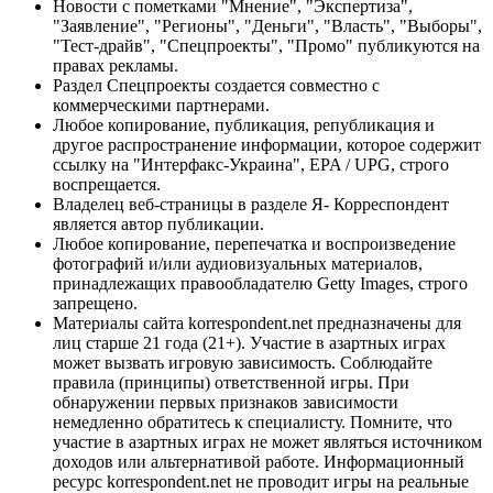
Новости с пометками "Мнение", "Экспертиза",
"Заявление", "Регионы", "Деньги", "Власть", "Выборы",
"Тест-драйв", "Спецпроекты", "Промо" публикуются на
правах рекламы.
Раздел Спецпроекты создается совместно с
коммерческими партнерами.
Любое копирование, публикация, републикация и
другое распространение информации, которое содержит
ссылку на "Интерфакс-Украина", EPA / UPG, строго
воспрещается.
Владелец веб-страницы в разделе Я- Корреспондент
является автор публикации.
Любое копирование, перепечатка и воспроизведение
фотографий и/или аудиовизуальных материалов,
принадлежащих правообладателю Getty Images, строго
запрещено.
Материалы сайта korrespondent.net предназначены для
лиц старше 21 года (21+). Участие в азартных играх
может вызвать игровую зависимость. Соблюдайте
правила (принципы) ответственной игры. При
обнаружении первых признаков зависимости
немедленно обратитесь к специалисту. Помните, что
участие в азартных играх не может являться источником
доходов или альтернативой работе. Информационный
ресурс korrespondent.net не проводит игры на реальные