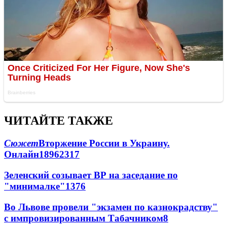
ЧИТАЙТЕ ТАКЖЕ
Сюжет
Вторжение России в Украину.
Онлайн
189
62
317
Зеленский созывает ВР на заседание по
"минималке"
13
76
Во Львове провели "экзамен по казнокрадству"
с импровизированным Табачником
8