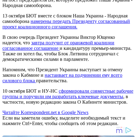
Народная самооборона.
13 октября БЮТ вместе с блоком Наша Украина - Народная
самооборона
намерены передать Президенту согласованный
проект коалиционного соглашения.
В свою очередь Президент Украины Виктор Ющенко
надеется, что
завтра получит от оранжевой коалиции
согласованное соглашение
и кандидатуру премьер-министра.
Также он хотел бы, чтобы Блок Литвина сотрудничал с
демократическими силами в парламенте.
Напомним, что Президент Украины выступает за отмену
закона о Кабмине и
настаивает на подчинении ему всего
силового блока
правительства.
10 октября БЮТ и НУ-НС
сформировали совместные рабочие
группы и поручили им разработать ключевые документы
, в
частности, новую редакцию закона О Кабинете министров.
Читайте Korrespondent.net в Google News
Если вы заметили ошибку, выделите необходимый текст и
нажмите Ctrl+Enter, чтобы сообщить об этом редакции.