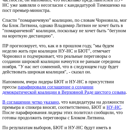
НС уже заявляли о несогласии с кандидатурой Тимошенко на
пост премьер-министра.
Спасти "помаранчевую" коалицию, по словам Чорновила, мог
бы Блок Литвина, однако Владимир Литвин не хочет быть в
"помаранчевой" коалиции, поскольку не хочет быть "бегуном
на короткую дистанцию".
ПР прогнозирует, что, как и в прошлом году, "мы будем
неделю жить при коалиции НУ-НС и БЮТ", отмечает
Чорновил и подчеркивает, что реальные переговоры о
создании широкой коалиции начнутся не раньше середины
ноября. "У нас нет сомнений, что в следующем году будет
действовать широкая коалиция", - сказал он.
Напомним, вчера лидеры БЮТ и НУ-НС в присутствии
прессы
парафировали соглашение о создании
демократической коалиции в Верховной Раде шестого созыва
.
В соглашении четко указано
, что кандидатуры на должности
премьера и спикера вносят, соответственно, БЮТ и
НУ-НС
.
После парафирования лидеры этих политсил сообщили, что
готовы продолжить переговоры с Блоком Литвина.
По результатам выборов, БЮТ и НУ-НС будут иметь в