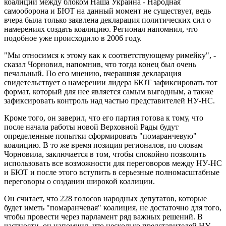
коалиции между блоком Наша Украина - Народная
самооборона и БЮТ на данный момент не существует, ведь
вчера была только заявлена декларация политических сил о
намерениях создать коалицию. Регионал напомнил, что
подобное уже происходило в 2006 году.
"Мы относимся к этому как к соответствующему римейку", -
сказал Чорновил, напомнив, что тогда конец был очень
печальный. По его мнению, вчерашняя декларация
свидетельствует о намерении лидера БЮТ зафиксировать тот
формат, который для нее является самым выгодным, а также
зафиксировать контроль над частью представителей НУ-НС.
Кроме того, он заверил, что его партия готова к тому, что
после начала работы новой Верховной Рады будут
определенные попытки сформировать "помаранчевую"
коалицию. В то же время позиция регионалов, по словам
Чорновила, заключается в том, чтобы спокойно позволить
использовать все возможности для переговоров между НУ-НС
и БЮТ и после этого вступить в серьезные полномасштабные
переговоры о создании широкой коалиции.
Он считает, что 228 голосов народных депутатов, которые
будет иметь "помаранчевая" коалиция, не достаточно для того,
чтобы провести через парламент ряд важных решений. В
частности, он напомнил, что несколько представителей НУ-