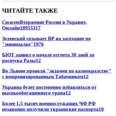
ЧИТАЙТЕ ТАКЖЕ
Сюжет
Вторжение России в Украину.
Онлайн
189
55
317
Зеленский созывает ВР на заседание по
"минималке"
19
76
БЮТ заявил о начале отсчета 30 дней до
роспуска Рады
12
Во Львове провели "экзамен по казнокрадству"
с импровизированным Табачником
12
Украина будет постепенно избавляться от
высокообогащенного урана
12
Более 1,5 тысяч военнослужащих ЧФ РФ
незаконно получили украинские паспорта
10