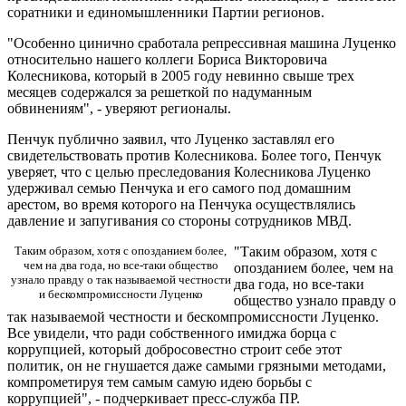
соратники и единомышленники Партии регионов.
"Особенно цинично сработала репрессивная машина Луценко
относительно нашего коллеги Бориса Викторовича
Колесникова, который в 2005 году невинно свыше трех
месяцев содержался за решеткой по надуманным
обвинениям", - уверяют регионалы.
Пенчук публично заявил, что Луценко заставлял его
свидетельствовать против Колесникова. Более того, Пенчук
уверяет, что с целью преследования Колесникова Луценко
удерживал семью Пенчука и его самого под домашним
арестом, во время которого на Пенчука осуществлялись
давление и запугивания со стороны сотрудников МВД.
Таким образом, хотя с опозданием более,
"Таким образом, хотя с
чем на два года, но все-таки общество
опозданием более, чем на
узнало правду о так называемой честности
два года, но все-таки
и бескомпромиссности Луценко
общество узнало правду о
так называемой честности и бескомпромиссности Луценко.
Все увидели, что ради собственного имиджа борца с
коррупцией, который добросовестно строит себе этот
политик, он не гнушается даже самыми грязными методами,
компрометируя тем самым самую идею борьбы с
коррупцией", - подчеркивает пресс-служба ПР.