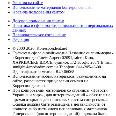
Реклама на сайте
Использование материалов korrespondent.net
Правила пользования сайтом
Договор пользования сайтом
Политика в сфере конфиденциальности и персональных
данных
Пользовательское соглашение
Редакция
© 2000-2026, Korrespondent.net
Субъект в сфере онлайн-медиа Название онлайн-медиа -
«КореспонденТ.net» Адрес: 02091, місто Київ,
ХАРКІВСЬКЕ ШОСЕ, будинок 172-Б, офіс 208/1 E-mail:
sunlight@mediadim.com.ua
Телефон: 044-205-43-00
Идентификатор медиа - R40-06068
Использование любых материалов, размещённых на
сайте, разрешается при условии ссылки на
Корреспондент.net.
При копировании материалов со страницы «Новости
Украины и мира», для интернет-изданий – обязательна
прямая открытая для поисковых систем гиперссылка.
Ссылка должна быть размещена в независимости от
полного либо частичного использования материалов.
Гиперссылка (для интернет- изданий) – должна быть