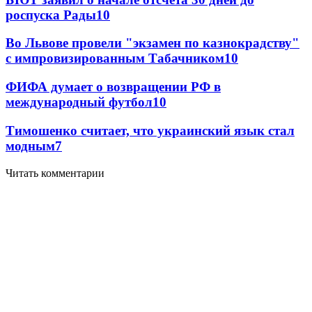
роспуска Рады
10
Во Львове провели "экзамен по казнокрадству"
с импровизированным Табачником
10
ФИФА думает о возвращении РФ в
международный футбол
10
Тимошенко считает, что украинский язык стал
модным
7
Читать комментарии