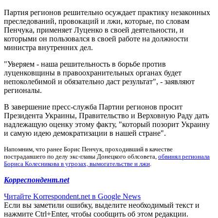
Партия регионов решительно осуждает практику незаконных
преследований, провокаций и лжи, которые, по словам
Пенчука, применяет Луценко в своей деятельности, и
которыми он пользовался в своей работе на должности
министра внутренних дел.
"Уверяем - наша решительность в борьбе против
луценковщины в правоохранительных органах будет
непоколебимой и обязательно даст результат", - заявляют
регионалы.
В завершение пресс-служба Партии регионов просит
Президента Украины, Правительство и Верховную Раду дать
надлежащую оценку этому факту, "который позорит Украину
и самую идею демократизации в нашей стране".
Напомним, что ранее Борис Пенчук,
проходивший в качестве
пострадавшего по делу экс-главы Донецкого облсовета,
обвинял регионала
Бoриса Колесникова в угрозах, вымогательстве и лжи
.
Корреспондент.net
Читайте Korrespondent.net в Google News
Если вы заметили ошибку, выделите необходимый текст и
нажмите Ctrl+Enter, чтобы сообщить об этом редакции.