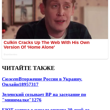
ЧИТАЙТЕ ТАКЖЕ
Сюжет
Вторжение России в Украину.
Онлайн
189
57
317
Зеленский созывает ВР на заседание по
"минималке"
12
76
БЮТ заявил о начале отсчета 30 дней до