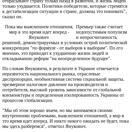
отбрасывают страну только назад в развитии, и жизнь людей
только ухудшается. Политики-победители, которые стремятся
к дестабилизации ситуации в стране, должны это понимать",
сказал он.
Пока мы выяснением отношения,
Премьер также считает
мир в это время идет вперед -
недопустимым популизм
Янукович
и непросчитанность
решений, демонстрируемых в условиях острой политической
конкуренции "по формуле - от выборов к выборам". По его
мнению, это приводит к ухудшению жизни людей и
откладыванию реформ "на неопределенное будущее".
По словам Януковича, в результате в Украине отмечается
неразвитость национального рынка, отраслевые
диспропорции, необъективная система социальной защиты,
чрезмерное налоговое давление на производителя и
потребителя, высокий уровень зависимости от глобальной
конъюнктуры и определенная изолированность Украины от
процессов глобализации.
"Мы об этом хорошо знаем, но мы занимаемся своими
внутренними проблемами, выяснением отношений, а мир в
это время идет вперед. И никто никого ожидать не будет, пока
мы здесь разберемся", отметил Янукович.