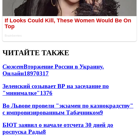
ЧИТАЙТЕ ТАКЖЕ
Сюжет
Вторжение России в Украину.
Онлайн
189
70
317
Зеленский созывает ВР на заседание по
"минималке"
13
76
Во Львове провели "экзамен по казнокрадству"
с импровизированным Табачником
9
БЮТ заявил о начале отсчета 30 дней до
роспуска Рады
8