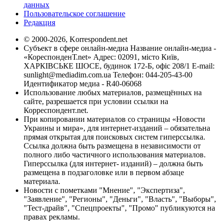
данных
Пользовательское соглашение
Редакция
© 2000-2026, Korrespondent.net
Субъект в сфере онлайн-медиа Название онлайн-медиа -
«КореспонденТ.net» Адрес: 02091, місто Київ,
ХАРКІВСЬКЕ ШОСЕ, будинок 172-Б, офіс 208/1 E-mail:
sunlight@mediadim.com.ua
Телефон: 044-205-43-00
Идентификатор медиа - R40-06068
Использование любых материалов, размещённых на
сайте, разрешается при условии ссылки на
Корреспондент.net.
При копировании материалов со страницы «Новости
Украины и мира», для интернет-изданий – обязательна
прямая открытая для поисковых систем гиперссылка.
Ссылка должна быть размещена в независимости от
полного либо частичного использования материалов.
Гиперссылка (для интернет- изданий) – должна быть
размещена в подзаголовке или в первом абзаце
материала.
Новости с пометками "Мнение", "Экспертиза",
"Заявление", "Регионы", "Деньги", "Власть", "Выборы",
"Тест-драйв", "Спецпроекты", "Промо" публикуются на
правах рекламы.