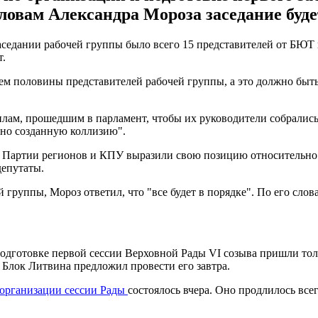
ловам Александра Мороза заседание будет 
седании рабочей группы было всего 15 представителей от БЮТ и
т.
чем половины представителей рабочей группы, а это должно быть 
илам, прошедшим в парламент, чтобы их руководители собрались
нно созданную коллизию".
и Партии регионов и КПУ выразили свою позицию относительно н
депутаты.
й группы, Мороз ответил, что "все будет в порядке". По его сло
подготовке первой сессии Верховной Рады VI созыва пришли то
 Блок Литвина предложил провести его завтра.
 организации сессии Рады
состоялось вчера. Оно продлилось все