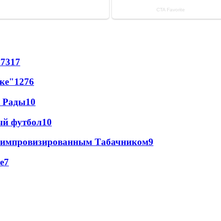
57
317
лке"
12
76
а Рады
10
ый футбол
10
 с импровизированным Табачником
9
е
7