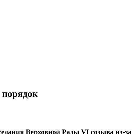
 порядок
седания Верховной Рады VІ созыва из-за