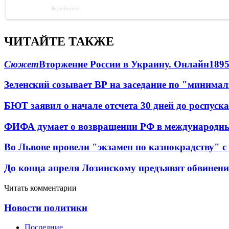
ЧИТАЙТЕ ТАКЖЕ
Сюжет
Вторжение России в Украину. Онлайн
189
Зеленский созывает ВР на заседание по "минима
БЮТ заявил о начале отсчета 30 дней до роспуск
ФИФА думает о возвращении РФ в международн
Во Львове провели "экзамен по казнокрадству"
До конца апреля Лозинскому предъявят обвинени
Читать комментарии
Новости политики
Последние