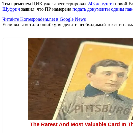
Тем временем ЦИК уже зарегистрировал
243 депутата
новой Ве
Шуфрич
заявил, что ПР намерена
подать документы одним пак
Читайте Korrespondent.net в Google News
Если вы заметили ошибку, выделите необходимый текст и нажми