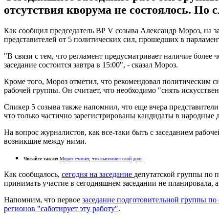
отсутствия кворума не состоялось. По с
Как сообщил председатель ВР V созыва Александр Мороз, на за
представителей от 5 политических сил, прошедших в парламен
"В связи с тем, что регламент предусматривает наличие более 
заседание состоится завтра в 15:00", - сказал Мороз.
Кроме того, Мороз отметил, что рекомендовал политическим с
рабочей группы. Он считает, что необходимо "снять искусстве
Спикер 5 созыва также напомнил, что еще вчера представител
что только частично зарегистрированы кандидаты в народные 
На вопрос журналистов, как все-таки быть с заседанием рабоче
возникшие между ними.
Читайте также:
Мороз считает, что выполнил свой долг
Как сообщалось,
сегодня на заседание
депутатской группы по 
принимать участие в сегодняшнем заседании не планировала, а
Напомним, что первое
заседание подготовительной группы по
регионoв "саботирует эту работу"
.