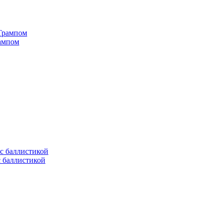
рампом
с баллистикой