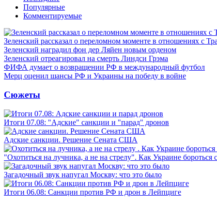
Популярные
Комментируемые
Зеленский рассказал о переломном моменте в отношениях с Т
Зеленский наградил фон дер Ляйен новым орденом
Зеленский отреагировал на смерть Линдси Грэма
ФИФА думает о возвращении РФ в международный футбол
Мерц оценил шансы РФ и Украины на победу в войне
Сюжеты
Итоги 07.08: "Адские" санкции и "парад" дронов
Адские санкции. Решение Сената США
"Охотиться на лучника, а не на стрелу". Как Украине бороться 
Загадочный звук напугал Москву: что это было
Итоги 06.08: Санкции против РФ и дрон в Лейпциге