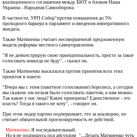
коалиционного соглашения между БЮТ и блоком Наша
Украина - Народная Самооборона.
В частности, УРП Собор"против повышения до 5%
проходного барьера в парламент и введения императивного
мандата.
Также Матвиенко считает несовершенной предложенную
модель реформы местного самоуправления.
"Я не демонстрирую свою принципиальность, просто за такое
голосовать никогда не буду", - сказал он.
Также Матвиенко высказался против принятия всех этих
проектов в пакете.
"Вчера мы с этим (пакетное голосование) боролись, а сегодня
мы скажем: им нельзя было голосовать пакетом, а нам можно.
Так какие у нас лица? Какие принципы? Единственное - это
власть? Тогда я такого не хочу", - говорит он.
При этом лидер партии подчеркивает, что за коалицию, но
считает обязательной прогнозируемость ее действий.
Матвиенко
: Я последовательный.
Но я не подпишусь под абсурдом
"...Делать Матвиенко чуть