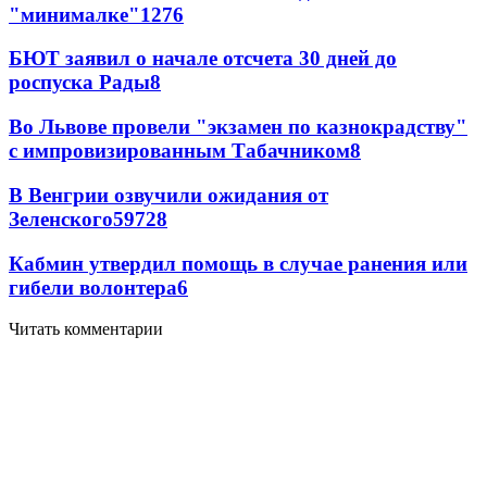
"минималке"
12
76
БЮТ заявил о начале отсчета 30 дней до
роспуска Рады
8
Во Львове провели "экзамен по казнокрадству"
с импровизированным Табачником
8
В Венгрии озвучили ожидания от
Зеленского
59
7
28
Кабмин утвердил помощь в случае ранения или
гибели волонтера
6
Читать комментарии