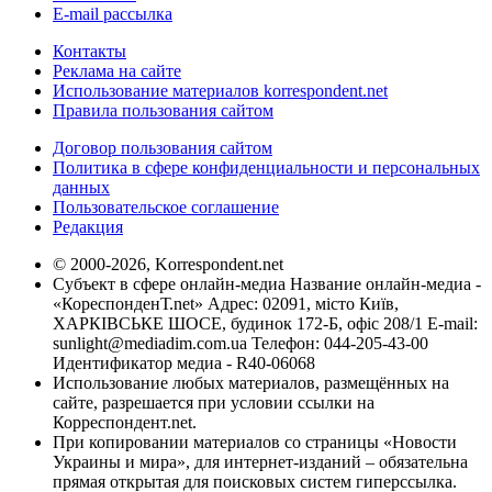
E-mail рассылка
Контакты
Реклама на сайте
Использование материалов korrespondent.net
Правила пользования сайтом
Договор пользования сайтом
Политика в сфере конфиденциальности и персональных
данных
Пользовательское соглашение
Редакция
© 2000-2026, Korrespondent.net
Субъект в сфере онлайн-медиа Название онлайн-медиа -
«КореспонденТ.net» Адрес: 02091, місто Київ,
ХАРКІВСЬКЕ ШОСЕ, будинок 172-Б, офіс 208/1 E-mail:
sunlight@mediadim.com.ua
Телефон: 044-205-43-00
Идентификатор медиа - R40-06068
Использование любых материалов, размещённых на
сайте, разрешается при условии ссылки на
Корреспондент.net.
При копировании материалов со страницы «Новости
Украины и мира», для интернет-изданий – обязательна
прямая открытая для поисковых систем гиперссылка.