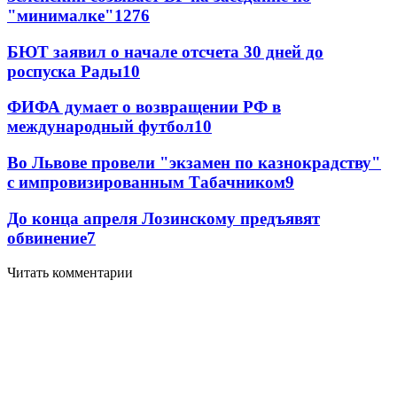
"минималке"
12
76
БЮТ заявил о начале отсчета 30 дней до
роспуска Рады
10
ФИФА думает о возвращении РФ в
международный футбол
10
Во Львове провели "экзамен по казнокрадству"
с импровизированным Табачником
9
До конца апреля Лозинскому предъявят
обвинение
7
Читать комментарии