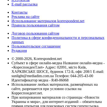
E-mail рассылка
Контакты
Реклама на сайте
Использование материалов korrespondent.net
Правила пользования сайтом
Договор пользования сайтом
Политика в сфере конфиденциальности и персональных
данных
Пользовательское соглашение
Редакция
© 2000-2026, Korrespondent.net
Субъект в сфере онлайн-медиа Название онлайн-медиа -
«КореспонденТ.net» Адрес: 02091, місто Київ,
ХАРКІВСЬКЕ ШОСЕ, будинок 172-Б, офіс 208/1 E-mail:
sunlight@mediadim.com.ua
Телефон: 044-205-43-00
Идентификатор медиа - R40-06068
Использование любых материалов, размещённых на
сайте, разрешается при условии ссылки на
Корреспондент.net.
При копировании материалов со страницы «Новости
Украины и мира», для интернет-изданий – обязательна
прямая открытая для поисковых систем гиперссылка.