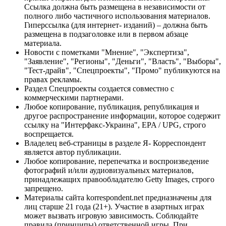
Ссылка должна быть размещена в независимости от
полного либо частичного использования материалов.
Гиперссылка (для интернет- изданий) – должна быть
размещена в подзаголовке или в первом абзаце
материала.
Новости с пометками "Мнение", "Экспертиза",
"Заявление", "Регионы", "Деньги", "Власть", "Выборы",
"Тест-драйв", "Спецпроекты", "Промо" публикуются на
правах рекламы.
Раздел Спецпроекты создается совместно с
коммерческими партнерами.
Любое копирование, публикация, републикация и
другое распространение информации, которое содержит
ссылку на "Интерфакс-Украина", EPA / UPG, строго
воспрещается.
Владелец веб-страницы в разделе Я- Корреспондент
является автор публикации.
Любое копирование, перепечатка и воспроизведение
фотографий и/или аудиовизуальных материалов,
принадлежащих правообладателю Getty Images, строго
запрещено.
Материалы сайта korrespondent.net предназначены для
лиц старше 21 года (21+). Участие в азартных играх
может вызвать игровую зависимость. Соблюдайте
правила (принципы) ответственной игры. При