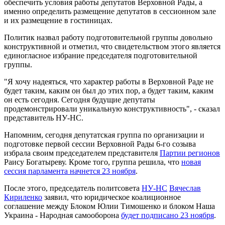
обеспечить условия работы депутатов Верховной Рады, а
именно определить размещение депутатов в сессионном зале
и их размещение в гостиницах.
Политик назвал работу подготовительной группы довольно
конструктивной и отметил, что свидетельством этого является
единогласное избрание председателя подготовительной
группы.
"Я хочу надеяться, что характер работы в Верховной Раде не
будет таким, каким он был до этих пор, а будет таким, каким
он есть сегодня. Сегодня будущие депутаты
продемонстрировали уникальную конструктивность", - сказал
представитель НУ-НС.
Напомним, сегодня депутатская группа по организации и
подготовке первой сессии Верховной Рады 6-го созыва
избрала своим председателем представителя
Партии регионов
Раису Богатыреву. Кроме того, группа решила, что
новая
сессия парламента начнется 23 ноября
.
После этого, председатель политсовета
НУ-НС
Вячеслав
Кириленко
заявил, что юридическое коалиционное
соглашение между Блоком Юлии Тимошенко и блоком Наша
Украина - Народная самооборона
будет подписано 23 ноября
.