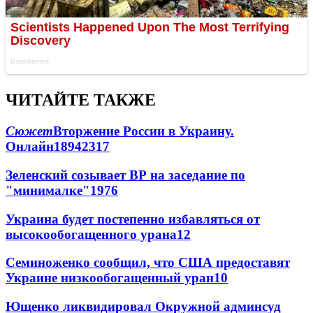
ЧИТАЙТЕ ТАКЖЕ
Сюжет
Вторжение России в Украину.
Онлайн
189
42
317
Зеленский созывает ВР на заседание по
"минималке"
19
76
Украина будет постепенно избавляться от
высокообогащенного урана
12
Семиноженко сообщил, что США предоставят
Украине низкообогащенный уран
10
Ющенко ликвидировал Окружной админсуд