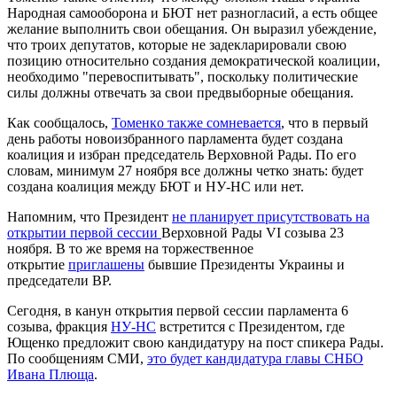
Народная самооборона и БЮТ нет разногласий, а есть общее
желание выполнить свои обещания. Он выразил убеждение,
что троих депутатов, которые не задекларировали свою
позицию относительно создания демократической коалиции,
необходимо "перевоспитывать", поскольку политические
силы должны отвечать за свои предвыборные обещания.
Как сообщалось,
Томенкo также сомневается
, что в первый
день работы новоизбранного парламента будет создана
коалиция и избран председатель Верховной Рады. По его
словам, минимум 27 ноября все должны четко знать: будет
создана коалиция между БЮТ и НУ-НС или нет.
Напомним, что Президент
не планирует присутствовать на
открытии первой сессии
Верховной Рады VI созыва 23
ноября. В то же время на торжественное
открытие
приглашены
бывшие Президенты Украины и
председатели ВР.
Сегодня, в канун открытия первой сессии парламента 6
созыва, фракция
НУ-НС
встретится с Президентом, где
Ющенко предложит свою кандидатуру на пост спикера Рады.
По сообщениям СМИ,
это будет кандидатура главы СНБО
Ивана Плющa
.