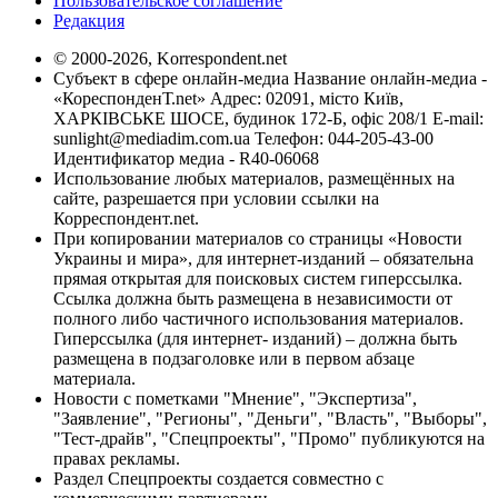
Пользовательское соглашение
Редакция
© 2000-2026, Korrespondent.net
Субъект в сфере онлайн-медиа Название онлайн-медиа -
«КореспонденТ.net» Адрес: 02091, місто Київ,
ХАРКІВСЬКЕ ШОСЕ, будинок 172-Б, офіс 208/1 E-mail:
sunlight@mediadim.com.ua
Телефон: 044-205-43-00
Идентификатор медиа - R40-06068
Использование любых материалов, размещённых на
сайте, разрешается при условии ссылки на
Корреспондент.net.
При копировании материалов со страницы «Новости
Украины и мира», для интернет-изданий – обязательна
прямая открытая для поисковых систем гиперссылка.
Ссылка должна быть размещена в независимости от
полного либо частичного использования материалов.
Гиперссылка (для интернет- изданий) – должна быть
размещена в подзаголовке или в первом абзаце
материала.
Новости с пометками "Мнение", "Экспертиза",
"Заявление", "Регионы", "Деньги", "Власть", "Выборы",
"Тест-драйв", "Спецпроекты", "Промо" публикуются на
правах рекламы.
Раздел Спецпроекты создается совместно с