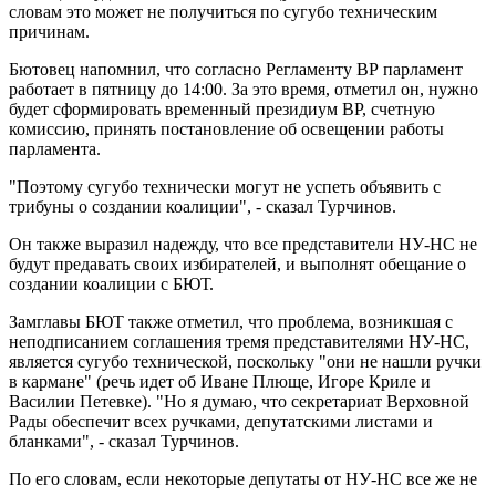
словам это может не получиться по сугубо техническим
причинам.
Бютовец напомнил, что согласно Регламенту ВР парламент
работает в пятницу до 14:00. За это время, отметил он, нужно
будет сформировать временный президиум ВР, счетную
комиссию, принять постановление об освещении работы
парламента.
"Поэтому сугубо технически могут не успеть объявить с
трибуны о создании коалиции", - сказал Турчинов.
Он также выразил надежду, что все представители НУ-НС не
будут предавать своих избирателей, и выполнят обещание о
создании коалиции с БЮТ.
Замглавы БЮТ также отметил, что проблема, возникшая с
неподписанием соглашения тремя представителями НУ-НС,
является сугубо технической, поскольку "они не нашли ручки
в кармане" (речь идет об Иване Плюще, Игоре Криле и
Василии Петевке). "Но я думаю, что секретариат Верховной
Рады обеспечит всех ручками, депутатскими листами и
бланками", - сказал Турчинов.
По его словам, если некоторые депутаты от НУ-НС все же не