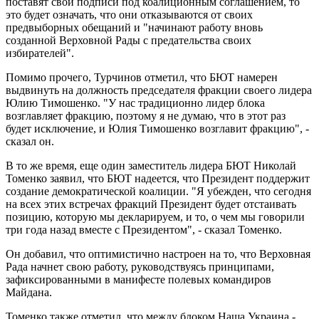
поставят свои подписи под коалиционным соглашением, то
это будет означать, что они отказываются от своих
предвыборных обещаний и "начинают работу вновь
созданной Верховной Рады с предательства своих
избирателей".
Помимо прочего, Турчинов отметил, что БЮТ намерен
выдвинуть на должность председателя фракции своего лидера
Юлию Тимошенко. "У нас традиционно лидер блока
возглавляет фракцию, поэтому я не думаю, что в этот раз
будет исключение, и Юлия Тимошенко возглавит фракцию", -
сказал он.
В то же время, еще один заместитель лидера БЮТ Николай
Томенко заявил, что БЮТ надеется, что Президент поддержит
создание демократической коалиции. "Я убежден, что сегодня
на всех этих встречах фракций Президент будет отстаивать
позицию, которую мы декларируем, и то, о чем мы говорили
три года назад вместе с Президентом", - сказал Томенко.
Он добавил, что оптимистично настроен на то, что Верховная
Рада начнет свою работу, руководствуясь принципами,
зафиксированными в манифесте полевых командиров
Майдана.
Томенко также отметил, что между блоком Наша Украина -