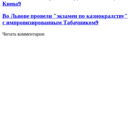
Киева
9
Во Львове провели "экзамен по казнокрадству"
с импровизированным Табачником
9
Читать комментарии