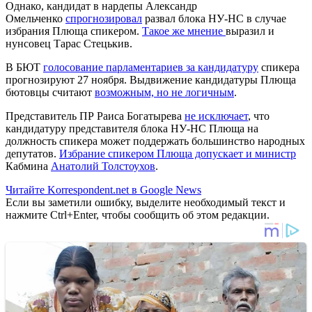
Однако, кандидат в нардепы Александр
Омельченко
спрогнозировал
развал блока НУ-НС в случае
избрания Плюща спикером.
Такое же мнение
выразил и
нунсовец Тарас Стецькив.
В БЮТ
голосование парламентариев за кандидатуру
спикера
прогнозируют 27 ноября. Выдвижение кандидатуры Плюща
бютовцы считают
возможным, но не логичным
.
Представитель ПР Раиса Богатырева
не исключает
, что
кандидатуру представителя блока НУ-НС Плюща на
должность спикера может поддержать большинство народных
депутатов.
Избрание спикером Плющa допускает и министр
Кабмина
Анатолий Толстоухов
.
Читайте Korrespondent.net в Google News
Если вы заметили ошибку, выделите необходимый текст и
нажмите Ctrl+Enter, чтобы сообщить об этом редакции.