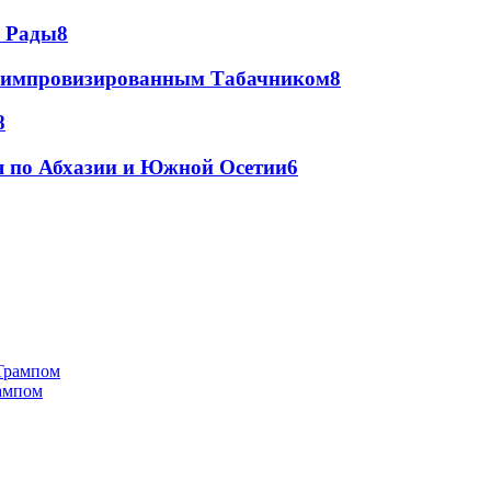
а Рады
8
 с импровизированным Табачником
8
8
я по Абхазии и Южной Осетии
6
рампом