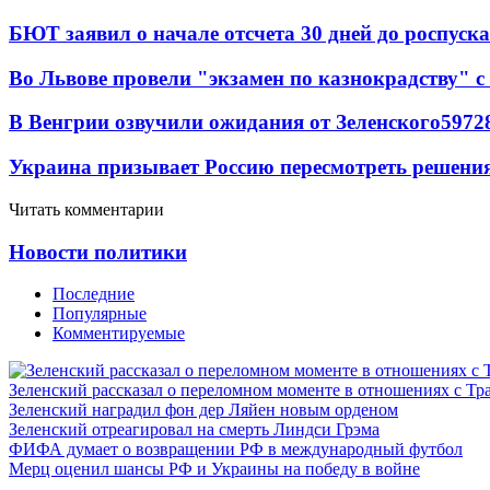
БЮТ заявил о начале отсчета 30 дней до роспуск
Во Львове провели "экзамен по казнокрадству"
В Венгрии озвучили ожидания от Зеленского
59
7
2
Украина призывает Россию пересмотреть решени
Читать комментарии
Новости политики
Последние
Популярные
Комментируемые
Зеленский рассказал о переломном моменте в отношениях с Т
Зеленский наградил фон дер Ляйен новым орденом
Зеленский отреагировал на смерть Линдси Грэма
ФИФА думает о возвращении РФ в международный футбол
Мерц оценил шансы РФ и Украины на победу в войне