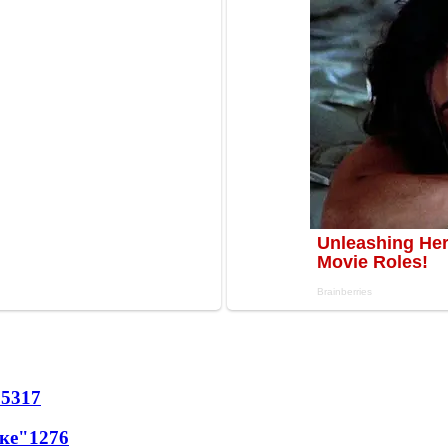
65
317
лке"
12
76