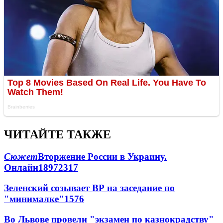
ЧИТАЙТЕ ТАКЖЕ
Сюжет
Вторжение России в Украину.
Онлайн
189
72
317
Зеленский созывает ВР на заседание по
"минималке"
15
76
Во Львове провели "экзамен по казнокрадству"