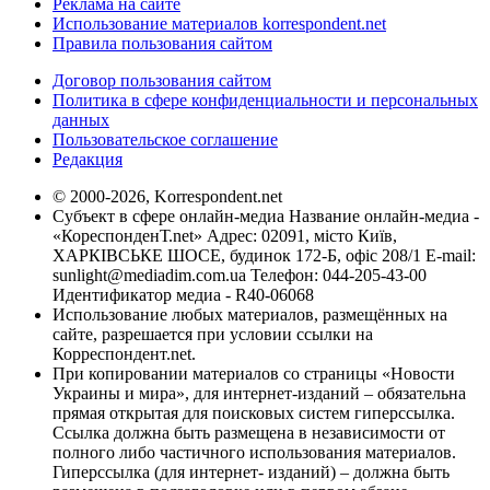
Реклама на сайте
Использование материалов korrespondent.net
Правила пользования сайтом
Договор пользования сайтом
Политика в сфере конфиденциальности и персональных
данных
Пользовательское соглашение
Редакция
© 2000-2026, Korrespondent.net
Субъект в сфере онлайн-медиа Название онлайн-медиа -
«КореспонденТ.net» Адрес: 02091, місто Київ,
ХАРКІВСЬКЕ ШОСЕ, будинок 172-Б, офіс 208/1 E-mail:
sunlight@mediadim.com.ua
Телефон: 044-205-43-00
Идентификатор медиа - R40-06068
Использование любых материалов, размещённых на
сайте, разрешается при условии ссылки на
Корреспондент.net.
При копировании материалов со страницы «Новости
Украины и мира», для интернет-изданий – обязательна
прямая открытая для поисковых систем гиперссылка.
Ссылка должна быть размещена в независимости от
полного либо частичного использования материалов.
Гиперссылка (для интернет- изданий) – должна быть