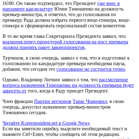
16:00. Он также подтвердил, что Президент
уже внес в
парламент кандидатуру
Юлии Тимошенко на должность
премьер-министра, и отметил, что до голосования по
премьеру Рада должна избрать первого вице-спикера, вице-
спикера и сформировать персональный состав комитетов.
В то же время глава Секретариата Президента заявил, что
коалиция перед процедурой голосования на пост премьера
должна принять пакет законопроектов
.
Турчинов, в свою очередь, заявил о том, что в подготовке к
голосованию по кандидатуре премьера необходима пауза,
добавив, что сегодня это
голосование не состоится точно
.
Однако, Владимир Литвин заявил о том, что
рассмотрение
вопроса назначения Тимошенко на должность премьера будет
зависеть от
того, когда в Раду приедет Президент.
Член фракции
Партии регионов
Тарас Чорновил
, в свою
очередь, допустил назначение премьер-министром
Тимошенкo сегодня.
Читайте Korrespondent.net в Google News
Если вы заметили ошибку, выделите необходимый текст и
нажмите Ctrl+Enter, чтобы сообщить об этом редакции.