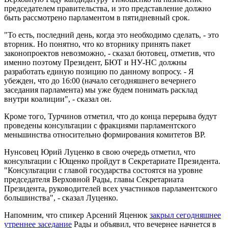
председателем правительства, и это представление должно
быть рассмотрено парламентом в пятидневный срок.
"То есть, последний день, когда это необходимо сделать, - это
вторник. Но понятно, что ко вторнику принять пакет
законопроектов невозможно, - сказал бютовец, отметив, что
именно поэтому Президент, БЮТ и НУ-НС должны
разработать единую позицию по данному вопросу. - Я
убежден, что до 16:00 (начало сегодняшнего вечернего
заседания парламента) мы уже будем понимать расклад
внутри коалиции", - сказал он.
Кроме того, Турчинов отметил, что до конца перерыва будут
проведены консультации с фракциями парламентского
меньшинства относительно формирования комитетов ВР.
Нунсовец Юрий Луценко в свою очередь отметил, что
консультации с Ющенко пройдут в Секретариате Президента.
"Консультации с главой государства состоятся на уровне
председателя Верховной Рады, главы Секретариата
Президента, руководителей всех участников парламентского
большинства", - сказал Луценко.
Напомним, что спикер Арсений Яценюк
закрыл сегодняшнее
утреннее заседание
Рады и объявил, что вечернее начнется в