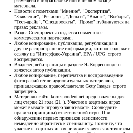
размещена в подзаголовке или в первом абзаце
материала.
Новости с пометками "Мнение", "Экспертиза",
"Заявление", "Регионы", "Деньги", "Власть", "Выборы",
"Тест-драйв", "Спецпроекты", "Промо" публикуются на
правах рекламы.
Раздел Спецпроекты создается совместно с
коммерческими партнерами.
Любое копирование, публикация, републикация и
другое распространение информации, которое содержит
ссылку на "Интерфакс-Украина", EPA / UPG, строго
воспрещается.
Владелец веб-страницы в разделе Я- Корреспондент
является автор публикации.
Любое копирование, перепечатка и воспроизведение
фотографий и/или аудиовизуальных материалов,
принадлежащих правообладателю Getty Images, строго
запрещено.
Материалы сайта korrespondent.net предназначены для
лиц старше 21 года (21+). Участие в азартных играх
может вызвать игровую зависимость. Соблюдайте
правила (принципы) ответственной игры. При
обнаружении первых признаков зависимости
немедленно обратитесь к специалисту. Помните, что
участие в азартных играх не может являться источником