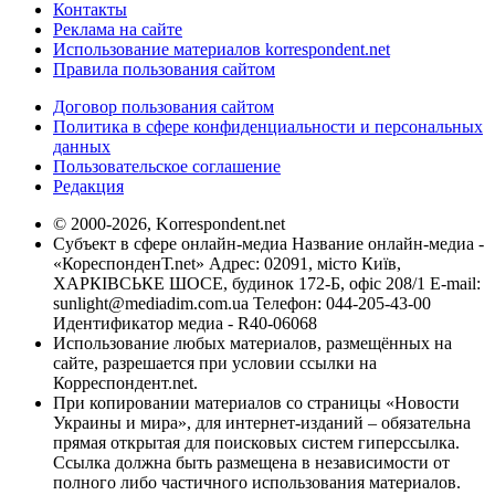
Контакты
Реклама на сайте
Использование материалов korrespondent.net
Правила пользования сайтом
Договор пользования сайтом
Политика в сфере конфиденциальности и персональных
данных
Пользовательское соглашение
Редакция
© 2000-2026, Korrespondent.net
Субъект в сфере онлайн-медиа Название онлайн-медиа -
«КореспонденТ.net» Адрес: 02091, місто Київ,
ХАРКІВСЬКЕ ШОСЕ, будинок 172-Б, офіс 208/1 E-mail:
sunlight@mediadim.com.ua
Телефон: 044-205-43-00
Идентификатор медиа - R40-06068
Использование любых материалов, размещённых на
сайте, разрешается при условии ссылки на
Корреспондент.net.
При копировании материалов со страницы «Новости
Украины и мира», для интернет-изданий – обязательна
прямая открытая для поисковых систем гиперссылка.
Ссылка должна быть размещена в независимости от
полного либо частичного использования материалов.