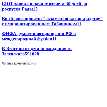
БЮТ заявил о начале отсчета 30 дней до
роспуска Рады
13
Во Львове провели "экзамен по казнокрадству"
с импровизированным Табачником
11
ФИФА думает о возвращении РФ в
международный футбол
11
В Венгрии озвучили ожидания от
Зеленского
59
10
28
Читать комментарии