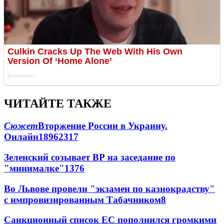
ЧИТАЙТЕ ТАКЖЕ
Сюжет
Вторжение России в Украину.
Онлайн
189
62
317
Зеленский созывает ВР на заседание по
"минималке"
13
76
Во Львове провели "экзамен по казнокрадству"
с импровизированным Табачником
8
Санкционный список ЕС пополнился громкими