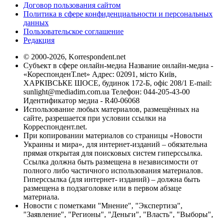
Договор пользования сайтом
Политика в сфере конфиденциальности и персональных
данных
Пользовательское соглашение
Редакция
© 2000-2026, Korrespondent.net
Субъект в сфере онлайн-медиа Название онлайн-медиа -
«КореспонденТ.net» Адрес: 02091, місто Київ,
ХАРКІВСЬКЕ ШОСЕ, будинок 172-Б, офіс 208/1 E-mail:
sunlight@mediadim.com.ua
Телефон: 044-205-43-00
Идентификатор медиа - R40-06068
Использование любых материалов, размещённых на
сайте, разрешается при условии ссылки на
Корреспондент.net.
При копировании материалов со страницы «Новости
Украины и мира», для интернет-изданий – обязательна
прямая открытая для поисковых систем гиперссылка.
Ссылка должна быть размещена в независимости от
полного либо частичного использования материалов.
Гиперссылка (для интернет- изданий) – должна быть
размещена в подзаголовке или в первом абзаце
материала.
Новости с пометками "Мнение", "Экспертиза",
"Заявление", "Регионы", "Деньги", "Власть", "Выборы",