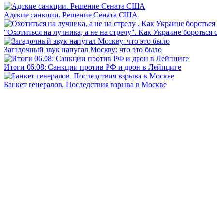
Адские санкции. Решение Сената США
"Охотиться на лучника, а не на стрелу". Как Украине бороться 
Загадочный звук напугал Москву: что это было
Итоги 06.08: Санкции против РФ и дрон в Лейпциге
Банкет генералов. Последствия взрыва в Москве