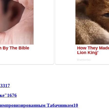
73
317
лке"
16
76
 с импровизированным Табачником
10