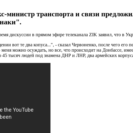
экс-министр транспорта и связи предлож
знаки".
мя дискуссии в прямом эфире телеканала ZIK заявил, что в Укр
ии вот те два копуса...", - сказал Червоненко, после чего его п
о меня можно осуждать, но все, что происходит на Донбассе, им
о 45 тысяч людей под знамена ДНР и ЛНР, два армейских корпуса