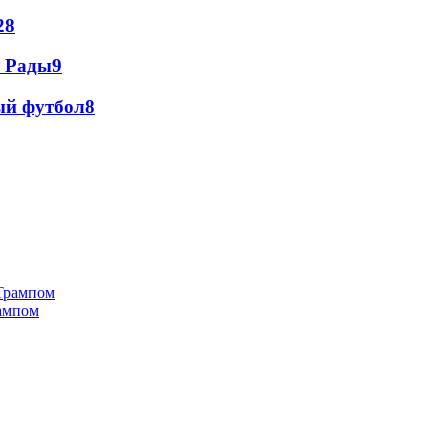
28
а Рады
9
ый футбол
8
рампом