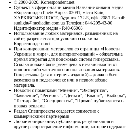
© 2000-2026, Korrespondent.net
Субъект в сфере онлайн-медиа Название онлайн-медиа -
«КореспонденТ.net» Адрес: 02091, місто Київ,
ХАРКІВСЬКЕ ШОСЕ, будинок 172-Б, офіс 208/1 E-mail:
sunlight@mediadim.com.ua
Телефон: 044-205-43-00
Идентификатор медиа - R40-06068
Использование любых материалов, размещённых на
сайте, разрешается при условии ссылки на
Корреспондент.net.
При копировании материалов со страницы «Новости
Украины и мира», для интернет-изданий – обязательна
прямая открытая для поисковых систем гиперссылка.
Ссылка должна быть размещена в независимости от
полного либо частичного использования материалов.
Гиперссылка (для интернет- изданий) – должна быть
размещена в подзаголовке или в первом абзаце
материала.
Новости с пометками "Мнение", "Экспертиза",
"Заявление", "Регионы", "Деньги", "Власть", "Выборы",
"Тест-драйв", "Спецпроекты", "Промо" публикуются на
правах рекламы.
Раздел Спецпроекты создается совместно с
коммерческими партнерами.
Любое копирование, публикация, републикация и
другое распространение информации, которое содержит