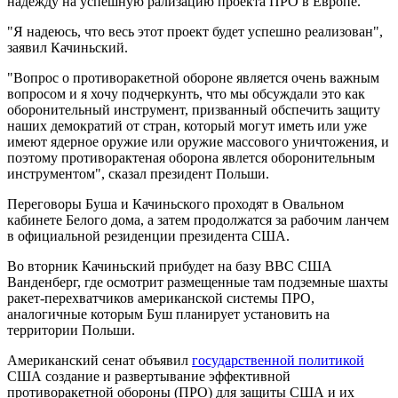
надежду на успешную рализацию проекта ПРО в Европе.
"Я надеюсь, что весь этот проект будет успешно реализован",
заявил Качиньский.
"Вопрос о противоракетной обороне является очень важным
вопросом и я хочу подчеркунть, что мы обсуждали это как
оборонительный инструмент, призванный обспечить защиту
наших демократий от стран, который могут иметь или уже
имеют ядерное оружие или оружие массового уничтожения, и
поэтому противорактеная оборона явлется оборонительным
инструментом", сказал президент Польши.
Переговоры Буша и Качиньского проходят в Овальном
кабинете Белого дома, а затем продолжатся за рабочим ланчем
в официальной резиденции президента США.
Во вторник Качиньский прибудет на базу ВВС США
Ванденберг, где осмотрит размещенные там подземные шахты
ракет-перехватчиков американской системы ПРО,
аналогичные которым Буш планирует установить на
территории Польши.
Американский сенат объявил
государственной политикой
США создание и развертывание эффективной
противоракетной обороны (ПРО) для защиты США и их