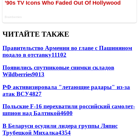
ЧИТАЙТЕ ТАКЖЕ
Правительство Армении во главе с Пашиняном
подало в отставку
11102
Появились спутниковые снимки складов
Wildberries
9013
РФ активизировала "летающие радары" из-за
атак ВСУ
4827
Польские F-16 перехватили российский самолет-
шпион над Балтикой
4600
В Беларуси осудили лидера группы Ляпис
Трубецкой Михалка
4354