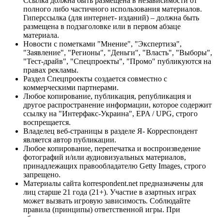
Ссылка должна быть размещена в независимости от
полного либо частичного использования материалов.
Гиперссылка (для интернет- изданий) – должна быть
размещена в подзаголовке или в первом абзаце
материала.
Новости с пометками "Мнение", "Экспертиза",
"Заявление", "Регионы", "Деньги", "Власть", "Выборы",
"Тест-драйв", "Спецпроекты", "Промо" публикуются на
правах рекламы.
Раздел Спецпроекты создается совместно с
коммерческими партнерами.
Любое копирование, публикация, републикация и
другое распространение информации, которое содержит
ссылку на "Интерфакс-Украина", EPA / UPG, строго
воспрещается.
Владелец веб-страницы в разделе Я- Корреспондент
является автор публикации.
Любое копирование, перепечатка и воспроизведение
фотографий и/или аудиовизуальных материалов,
принадлежащих правообладателю Getty Images, строго
запрещено.
Материалы сайта korrespondent.net предназначены для
лиц старше 21 года (21+). Участие в азартных играх
может вызвать игровую зависимость. Соблюдайте
правила (принципы) ответственной игры. При