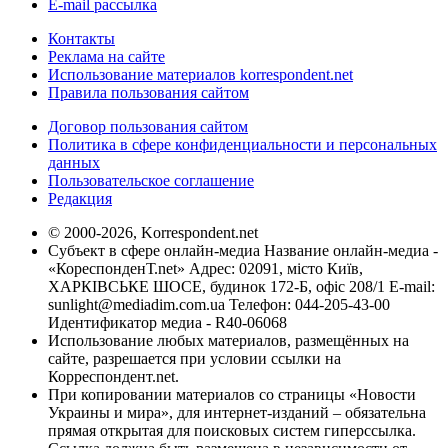
E-mail рассылка
Контакты
Реклама на сайте
Использование материалов korrespondent.net
Правила пользования сайтом
Договор пользования сайтом
Политика в сфере конфиденциальности и персональных
данных
Пользовательское соглашение
Редакция
© 2000-2026, Korrespondent.net
Субъект в сфере онлайн-медиа Название онлайн-медиа -
«КореспонденТ.net» Адрес: 02091, місто Київ,
ХАРКІВСЬКЕ ШОСЕ, будинок 172-Б, офіс 208/1 E-mail:
sunlight@mediadim.com.ua
Телефон: 044-205-43-00
Идентификатор медиа - R40-06068
Использование любых материалов, размещённых на
сайте, разрешается при условии ссылки на
Корреспондент.net.
При копировании материалов со страницы «Новости
Украины и мира», для интернет-изданий – обязательна
прямая открытая для поисковых систем гиперссылка.