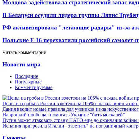
Молдова задействовала стратегический запас вод
В Беларуси осудили лидера группы Ляпис Трубе
РФ активизировала "летающие радары" из-за а
Польские F-16 перехватили российский самолет-
Читать комментарии
Новости мира
Последние
Популярные
Комментируемые
Цены на гробы в России взлетели на 105% с начала войны про
Дания вводит новые правила для учеников из-за искусственног
Навроцкий пообещал помогать Украине "бить москалей"
Путин может атаковать страну НАТО еще до окончания войны
Испания пригрозила Италии "ответить" на пограничный контр
Сюжеты