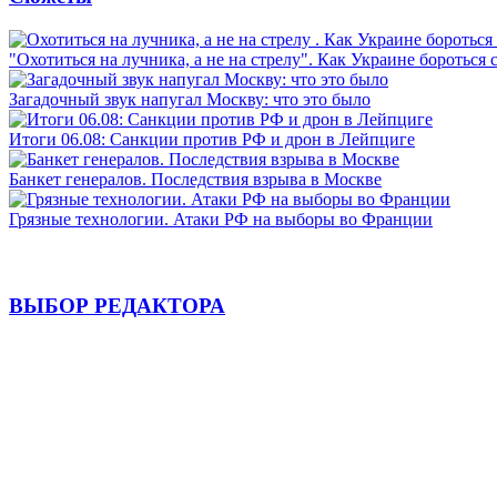
"Охотиться на лучника, а не на стрелу". Как Украине бороться 
Загадочный звук напугал Москву: что это было
Итоги 06.08: Санкции против РФ и дрон в Лейпциге
Банкет генералов. Последствия взрыва в Москве
Грязные технологии. Атаки РФ на выборы во Франции
ВЫБОР РЕДАКТОРА