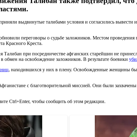
ижения Талибан также подтвердил, что
ластями.
иняли выдвинутые талибами условия и согласились вывести из 
бновили переговоры о судьбе заложников. Местом проведения п
та Красного Креста.
Талибан при посредничестве афганских старейшин не принесли 
в обмен на освобождение заложников. В результате боевики
уби
жниц
, находившихся у них в плену. Освобожденные женщины бы
фганистане с благотворительной миссией. Они были захвачены
те Ctrl+Enter, чтобы сообщить об этом редакции.