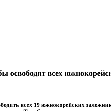
бы освободят всех южнокорейс
бодить всех 19 южнокорейских заложнико