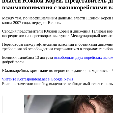
власти Южной Кореи. Представитель дв
взаимопонимания с южнокорейскими в
Между тем, по неофициальным данным, власти Южной Кореи пр
конца 2007 года, передает Reuters.
Сегодня представители Южной Кореи и движения Талибан возо
посредников на переговорах выступил Международный комите
Переговоры между афганскими властями и боевиками движения 
требования об освобождении содержащихся в тюрьмах талибов 
Боевики Талибана 13 августа
освободили двух корейских зало
доброй воли.
Южнокорейцы, христиане по вероисповеданию, находились в А
Читайте Korrespondent.net в Google News
Если вы заметили ошибку, выделите необходимый текст и нажми