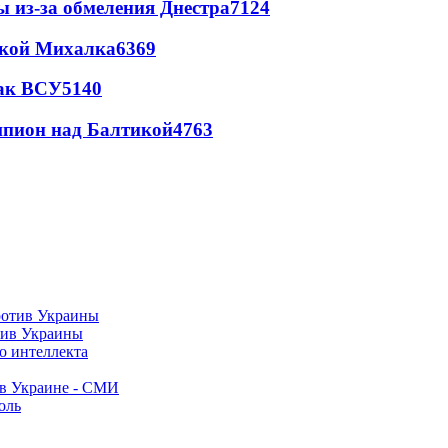
ы из-за обмеления Днестра
7124
цкой Михалка
6369
так ВСУ
5140
шпион над Балтикой
4763
тив Украины
о интеллекта
 в Украине - СМИ
оль