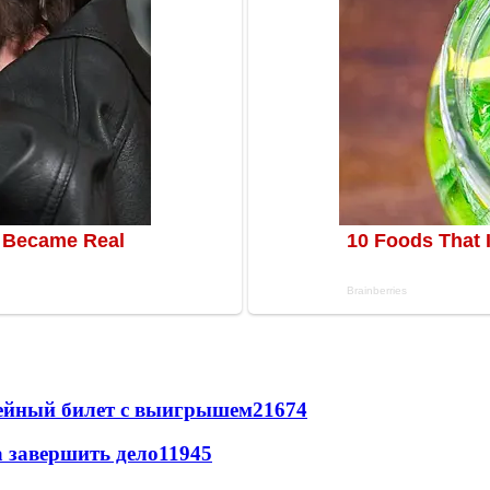
рейный билет с выигрышем
21674
а завершить дело
11945