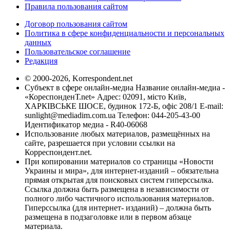
Правила пользования сайтом
Договор пользования сайтом
Политика в сфере конфиденциальности и персональных
данных
Пользовательское соглашение
Редакция
© 2000-2026, Korrespondent.net
Субъект в сфере онлайн-медиа Название онлайн-медиа -
«КореспонденТ.net» Адрес: 02091, місто Київ,
ХАРКІВСЬКЕ ШОСЕ, будинок 172-Б, офіс 208/1 E-mail:
sunlight@mediadim.com.ua
Телефон: 044-205-43-00
Идентификатор медиа - R40-06068
Использование любых материалов, размещённых на
сайте, разрешается при условии ссылки на
Корреспондент.net.
При копировании материалов со страницы «Новости
Украины и мира», для интернет-изданий – обязательна
прямая открытая для поисковых систем гиперссылка.
Ссылка должна быть размещена в независимости от
полного либо частичного использования материалов.
Гиперссылка (для интернет- изданий) – должна быть
размещена в подзаголовке или в первом абзаце
материала.