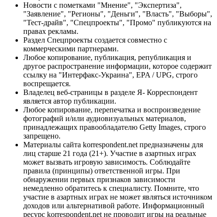
Новости с пометками "Мнение", "Экспертиза",
"Заявление", "Регионы", "Деньги", "Власть", "Выборы",
"Тест-драйв", "Спецпроекты", "Промо" публикуются на
правах рекламы.
Раздел Спецпроекты создается совместно с
коммерческими партнерами.
Любое копирование, публикация, републикация и
другое распространение информации, которое содержит
ссылку на "Интерфакс-Украина", EPA / UPG, строго
воспрещается.
Владелец веб-страницы в разделе Я- Корреспондент
является автор публикации.
Любое копирование, перепечатка и воспроизведение
фотографий и/или аудиовизуальных материалов,
принадлежащих правообладателю Getty Images, строго
запрещено.
Материалы сайта korrespondent.net предназначены для
лиц старше 21 года (21+). Участие в азартных играх
может вызвать игровую зависимость. Соблюдайте
правила (принципы) ответственной игры. При
обнаружении первых признаков зависимости
немедленно обратитесь к специалисту. Помните, что
участие в азартных играх не может являться источником
доходов или альтернативой работе. Информационный
ресурс korrespondent.net не проводит игры на реальные