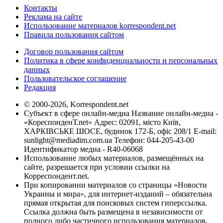
Контакты
Реклама на сайте
Использование материалов korrespondent.net
Правила пользования сайтом
Договор пользования сайтом
Политика в сфере конфиденциальности и персональных
данных
Пользовательское соглашение
Редакция
© 2000-2026, Korrespondent.net
Субъект в сфере онлайн-медиа Название онлайн-медиа -
«КореспонденТ.net» Адрес: 02091, місто Київ,
ХАРКІВСЬКЕ ШОСЕ, будинок 172-Б, офіс 208/1 E-mail:
sunlight@mediadim.com.ua
Телефон: 044-205-43-00
Идентификатор медиа - R40-06068
Использование любых материалов, размещённых на
сайте, разрешается при условии ссылки на
Корреспондент.net.
При копировании материалов со страницы «Новости
Украины и мира», для интернет-изданий – обязательна
прямая открытая для поисковых систем гиперссылка.
Ссылка должна быть размещена в независимости от
полного либо частичного использования материалов.