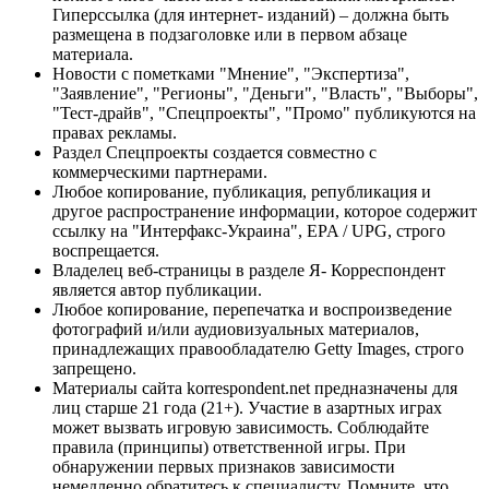
Гиперссылка (для интернет- изданий) – должна быть
размещена в подзаголовке или в первом абзаце
материала.
Новости с пометками "Мнение", "Экспертиза",
"Заявление", "Регионы", "Деньги", "Власть", "Выборы",
"Тест-драйв", "Спецпроекты", "Промо" публикуются на
правах рекламы.
Раздел Спецпроекты создается совместно с
коммерческими партнерами.
Любое копирование, публикация, републикация и
другое распространение информации, которое содержит
ссылку на "Интерфакс-Украина", EPA / UPG, строго
воспрещается.
Владелец веб-страницы в разделе Я- Корреспондент
является автор публикации.
Любое копирование, перепечатка и воспроизведение
фотографий и/или аудиовизуальных материалов,
принадлежащих правообладателю Getty Images, строго
запрещено.
Материалы сайта korrespondent.net предназначены для
лиц старше 21 года (21+). Участие в азартных играх
может вызвать игровую зависимость. Соблюдайте
правила (принципы) ответственной игры. При
обнаружении первых признаков зависимости
немедленно обратитесь к специалисту. Помните, что