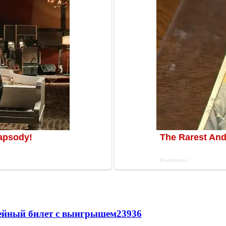
рейный билет с выигрышем
23936