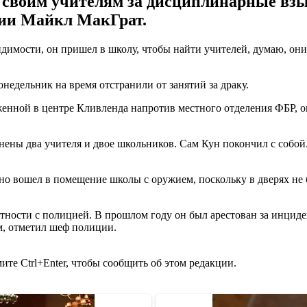
ь своим учителям за дисциплинарные взы
ии Майкл МакГрат.
видимости, он пришел в школу, чтобы найти учителей, думаю, он
недельник на время отстранили от занятий за драку.
нной в центре Кливленда напротив местного отделения ФБР, око
анены два учителя и двое школьников. Сам Кун покончил с собой.
 вошел в помещение школы с оружием, поскольку в дверях не б
тности с полицией. В прошлом году он был арестован за инцид
м, отметил шеф полиции.
те Ctrl+Enter, чтобы сообщить об этом редакции.