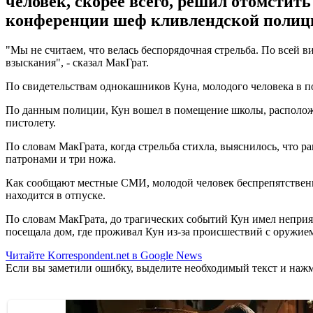
человек, скорее всего, решил отомстит
конференции шеф кливлендской полиц
"Мы не считаем, что велась беспорядочная стрельба. По всей 
взыскания", - сказал МакГрат.
По свидетельствам однокашников Куна, молодого человека в по
По данным полиции, Кун вошел в помещение школы, расположе
пистолету.
По словам МакГрата, когда стрельба стихла, выяснилось, что р
патронами и три ножа.
Как сообщают местные СМИ, молодой человек беспрепятственно
находится в отпуске.
По словам МакГрата, до трагических событий Кун имел неприя
посещала дом, где проживал Кун из-за происшествий с оружие
Читайте Korrespondent.net в Google News
Если вы заметили ошибку, выделите необходимый текст и нажми