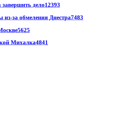
а завершить дело
12393
ы из-за обмеления Днестра
7483
Москве
5625
цкой Михалка
4841