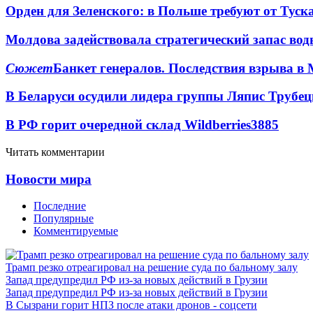
Орден для Зеленского: в Польше требуют от Туск
Молдова задействовала стратегический запас вод
Сюжет
Банкет генералов. Последствия взрыва в 
В Беларуси осудили лидера группы Ляпис Трубе
В РФ горит очередной склад Wildberries
3885
Читать комментарии
Новости мира
Последние
Популярные
Комментируемые
Трамп резко отреагировал на решение суда по бальному залу
Запад предупредил РФ из-за новых действий в Грузии
Запад предупредил РФ из-за новых действий в Грузии
В Сызрани горит НПЗ после атаки дронов - соцсети