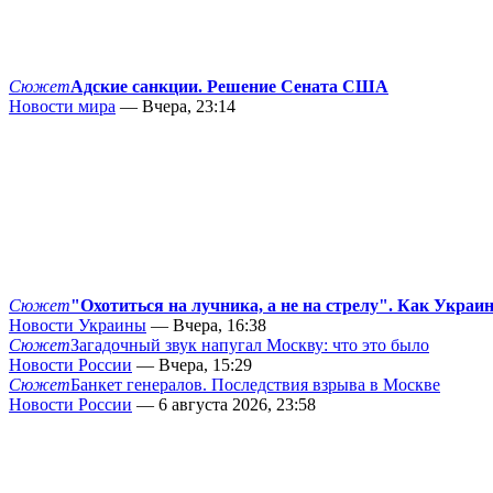
Сюжет
Адские санкции. Решение Сената США
Новости мира
— Вчера, 23:14
Сюжет
"Охотиться на лучника, а не на стрелу". Как Украи
Новости Украины
— Вчера, 16:38
Сюжет
Загадочный звук напугал Москву: что это было
Новости России
— Вчера, 15:29
Сюжет
Банкет генералов. Последствия взрыва в Москве
Новости России
— 6 августа 2026, 23:58