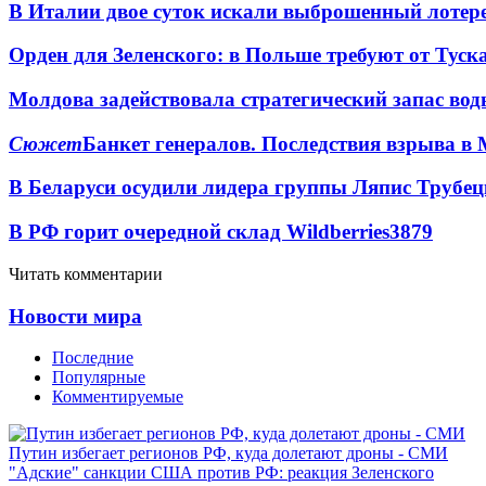
В Италии двое суток искали выброшенный лоте
Орден для Зеленского: в Польше требуют от Туск
Молдова задействовала стратегический запас вод
Сюжет
Банкет генералов. Последствия взрыва в 
В Беларуси осудили лидера группы Ляпис Трубе
В РФ горит очередной склад Wildberries
3879
Читать комментарии
Новости мира
Последние
Популярные
Комментируемые
Путин избегает регионов РФ, куда долетают дроны - СМИ
"Адские" санкции США против РФ: реакция Зеленского