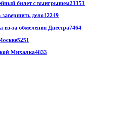
рейный билет с выигрышем
23353
а завершить дело
12249
ы из-за обмеления Днестра
7464
Москве
5251
цкой Михалка
4833