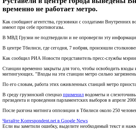
Руставели в центре города выведены Вн
временно не работает метро.
Как сообщают агентства, грузовики с солдатами Внутренних во
имеют при себе противогазы.
В МВД Грузии не подтвердили и не опровергли эту информац
В центре Тбилиси, где сегодня, 7 нобряя, произошли столкно
Как сообщил РИА Новости представитель пресс-службы мэрии 
Станции временно закрыты для того, чтобы освободить входы и
митингующих. "Входы на эти станции метро сильно загрязнены"
По его словам, работа этих оживленных станций метро приоста
В среду грузинский спецназ
применил
водометы и слезоточивый
президента и проведения парламентских выборов в апреле 2008
После разгона митинга оппозиции в Тбилиси около 250 челов
Читайте Korrespondent.net в Google News
Если вы заметили ошибку, выделите необходимый текст и нажми