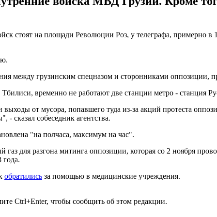
утренние войска МВД Грузии. Кроме того
йск стоят на площади Революции Роз, у телеграфа, примерно в 
ию.
вения между грузинским спецназом и сторонниками оппозиции, п
Тбилиси, временно не работают две станции метро - станция Р
 выходы от мусора, попавшего туда из-за акций протеста оппоз
, - сказал собеседник агентства.
новлена "на полчаса, максимум на час".
 газ для разгона митинга оппозиции, которая со 2 ноября провод
 года.
ек
обратились
за помощью в медицинские учреждения.
те Ctrl+Enter, чтобы сообщить об этом редакции.