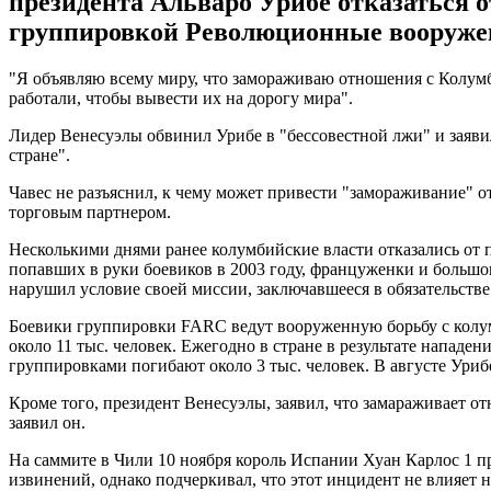
президента Альваро Урибе отказаться о
группировкой Революционные вооруже
"Я объявляю всему миру, что замораживаю отношения с Колумби
работали, чтобы вывести их на дорогу мира".
Лидер Венесуэлы обвинил Урибе в "бессовестной лжи" и заявил,
стране".
Чавес не разъяснил, к чему может привести "замораживание" о
торговым партнером.
Несколькими днями ранее колумбийские власти отказались от 
попавших в руки боевиков в 2003 году, француженки и большо
нарушил условие своей миссии, заключавшееся в обязательств
Боевики группировки FARC ведут вооруженную борьбу с колумб
около 11 тыс. человек. Ежегодно в стране в результате напа
группировками погибают около 3 тыс. человек. В августе Ури
Кроме того, президент Венесуэлы, заявил, что замараживает о
заявил он.
На саммите в Чили 10 ноября король Испании Хуан Карлос 1 пр
извинений, однако подчеркивал, что этот инцидент не влияет н