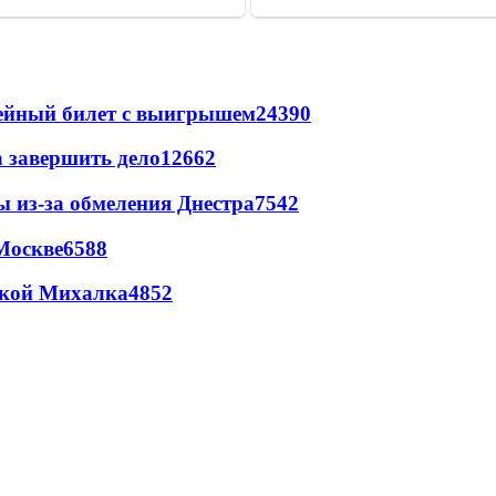
рейный билет с выигрышем
24390
а завершить дело
12662
ы из-за обмеления Днестра
7542
Москве
6588
цкой Михалка
4852