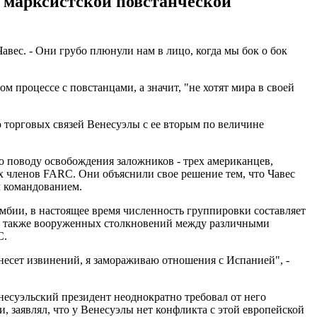
с марксистской повстанческой
авес. - Они грубо плюнули нам в лицо, когда мы бок о бок
 процессе с повстанцами, а значит, "не хотят мира в своей
ю торговых связей Венесуэлы с ее вторым по величине
о поводу освобождения заложников - трех американцев,
х членов FARC. Они объяснили свое решение тем, что Чавес
м командованием.
бии, в настоящее время численность группировки составляет
р, а также вооруженных столкновений между различными
C.
инесет извинений, я замораживаю отношения с Испанией", -
енесуэльский президент неоднократно требовал от него
, заявлял, что у Венесуэлы нет конфликта с этой европейской