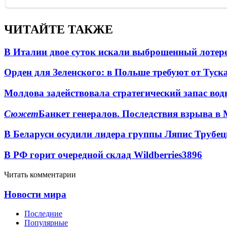
ЧИТАЙТЕ ТАКЖЕ
В Италии двое суток искали выброшенный лоте
Орден для Зеленского: в Польше требуют от Туск
Молдова задействовала стратегический запас вод
Сюжет
Банкет генералов. Последствия взрыва в 
В Беларуси осудили лидера группы Ляпис Трубе
В РФ горит очередной склад Wildberries
3896
Читать комментарии
Новости мира
Последние
Популярные