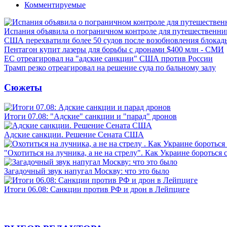
Комментируемые
Испания объявила о пограничном контроле для путешественни
США перехватили более 50 судов после возобновления блокад
Пентагон купит лазеры для борьбы с дронами $400 млн - СМИ
ЕС отреагировал на "адские санкции" США против России
Трамп резко отреагировал на решение суда по бальному залу
Сюжеты
Итоги 07.08: "Адские" санкции и "парад" дронов
Адские санкции. Решение Сената США
"Охотиться на лучника, а не на стрелу". Как Украине бороться 
Загадочный звук напугал Москву: что это было
Итоги 06.08: Санкции против РФ и дрон в Лейпциге