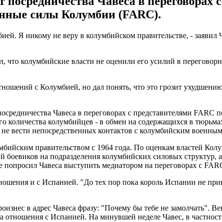
т посредничества Чавеса в переговорах 
нные силы Колумбии (FARC).
ей. Я никому не веру в колумбийском правительстве, - заявил Ч
 что колумбийские власти не оценили его усилий в переговорном
тношений с Колумбией, но дал понять, что это грозит ухудшени
посредничества Чавеса в переговорах с представителями FARC п
го количества колумбийцев - в обмен на содержащихся в тюрьма
е не вести непосредственных контактов с колумбийским военны
ийским правительством с 1964 года. По оценкам властей Колум
дений боевиков на подразделения колумбийских силовых структу
бе попросил Чавеса выступить медиатором на переговорах с FAR
тношения и с Испанией. "До тех пор пока король Испании не пр
оизнес в адрес Чавеса фразу: "Почему бы тебе не замолчать". В
а отношения с Испанией. На минувшей неделе Чавес, в частности